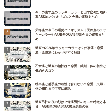
今日の山羊座のラッキーカラーと山羊座A型B型O
型AB型のバイオリズムと今日の運勢まとめ
天秤座の今日の運勢バイオリズム｜天秤座のラッ
キーカラーやA型B型O型AB型別今日の運勢まと
め！
蠍座の2026年ラッキーカラーは？仕事運・恋愛
運・金運別にわかりやすく解説
乙女座と蠍座の相性は？恋愛・結婚・体の相性と
長続きのコツ
牡牛座と射手座の相性は合わない？恋愛・夫婦・
体の相性まで丁寧に解説
蠍座男性の夜の顔は？蠍座男性のキスの特徴と本
音｜A型B型O型AB型の蠍座男性の夜