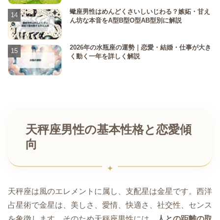
蠍座男性はめんどくさいしいじわる？嫉妬・甘え
ん坊な本音をA型B型O型AB型別に解説
2026年の水瓶座の運勢｜恋愛・結婚・仕事が大き
く動く一年を詳しく解説
天秤座男性の基本性格と恋愛傾
向
天秤座は風のエレメントに属し、支配星は金星です。西洋
占星術で金星は、美しさ、愛情、快適さ、社交性、センス
を象徴します。そのため天秤座男性には、
人との距離の取