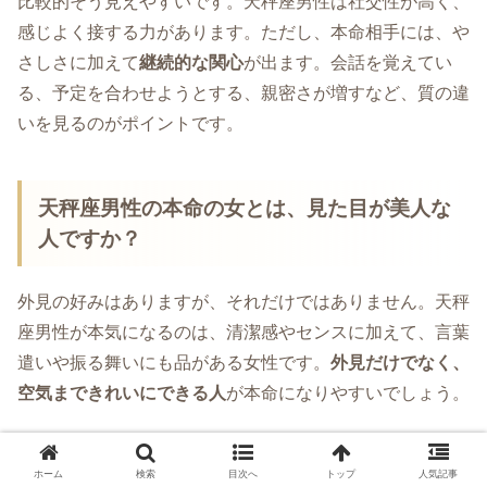
比較的そう見えやすいです。天秤座男性は社交性が高く、
感じよく接する力があります。ただし、本命相手には、や
さしさに加えて
継続的な関心
が出ます。会話を覚えてい
る、予定を合わせようとする、親密さが増すなど、質の違
いを見るのがポイントです。
天秤座男性の本命の女とは、見た目が美人な
人ですか？
外見の好みはありますが、それだけではありません。天秤
座男性が本気になるのは、清潔感やセンスに加えて、言葉
遣いや振る舞いにも品がある女性です。
外見だけでなく、
空気まできれいにできる人
が本命になりやすいでしょう。
天秤座男性がベタ惚れするとどうなります
ホーム
検索
目次へ
トップ
人気記事