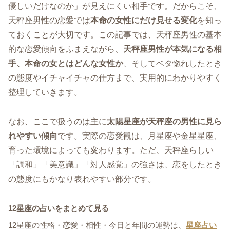
優しいだけなのか」が見えにくい相手です。だからこそ、
天秤座男性の恋愛では
本命の女性にだけ見せる変化
を知っ
ておくことが大切です。この記事では、天秤座男性の基本
的な恋愛傾向をふまえながら、
天秤座男性が本気になる相
手、本命の女とはどんな女性か
、そしてベタ惚れしたとき
の態度やイチャイチャの仕方まで、実用的にわかりやすく
整理していきます。
なお、ここで扱うのは主に
太陽星座が天秤座の男性に見ら
れやすい傾向
です。実際の恋愛観は、月星座や金星星座、
育った環境によっても変わります。ただ、天秤座らしい
「調和」「美意識」「対人感覚」の強さは、恋をしたとき
の態度にもかなり表れやすい部分です。
12星座の占いをまとめて見る
12星座の性格・恋愛・相性・今日と年間の運勢は、
星座占い