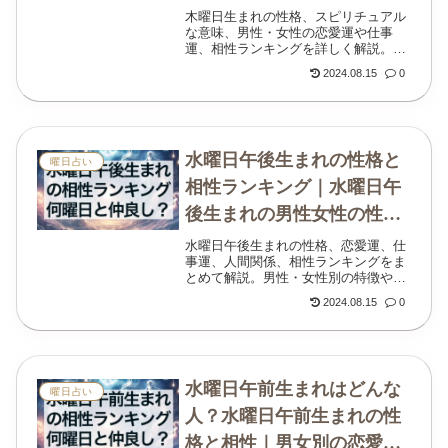
恋愛運と仕事運
木曜日生まれの性格、スピリチュアル
な意味、男性・女性の恋愛運や仕事
運、相性ランキングを詳しく解説。何
曜日生まれと仲がいいのかも紹介しま
2024.08.15
0
す。
水曜日午後生まれの性格と
曜日占い
相性ランキング｜水曜日午
後生まれの男性女性の性格
と運勢
水曜日午後生まれの性格、恋愛運、仕
事運、人間関係、相性ランキングをま
とめて解説。男性・女性別の特徴や開
運のヒントも紹介します。
2024.08.15
0
水曜日午前生まれはどんな
曜日占い
人？水曜日午前生まれの性
格と相性｜男女別の恋愛・