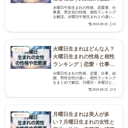
仕事運
水曜日午前生まれの性格、恋愛運、仕
事運、男女別の特徴、相性ランキング
を解説。水曜日午後生まれとの違いや
開運行動もわかります。
2024.08.15
0
火曜日生まれはどんな人？
曜日占い
火曜日生まれの性格と相性
ランキング｜恋愛・仕事・
男性女性の違い
火曜日生まれの性格、恋愛、仕事、結
婚、男性女性の違い、相性ランキング
をまとめて解説。日曜日・木曜日との
相性や開運のヒントも紹介します。
2024.08.15
0
月曜日生まれは美人が多
曜日占い
い？月曜日生まれの女性と