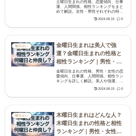
運も解説
土曜日生まれの性格、恋愛傾向、仕事
運、人間関係、相性ランキングをまと
めて解説。女性・男性それぞれの特徴
や強運と言われる理由も紹介します。
2024.08.15
0
金曜日生まれは美人で強
曜日占い
運？金曜日生まれの性格と
相性ランキング｜男性・女
性の恋愛運も解説
金曜日生まれの性格、男性・女性の恋
愛傾向、仕事運、人間関係、相性ラン
キングを詳しく解説。美人や強運、恵
まれすぎと言われる理由も紹介しま
2024.08.15
0
す。
木曜日生まれはどんな人？
曜日占い
木曜日生まれの性格と相性
ランキング｜男性・女性の