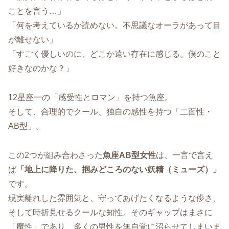
ことを言う…」
「何を考えているか読めない。不思議なオーラがあって目
が離せない」
「すごく優しいのに、どこか遠い存在に感じる。僕のこと
好きなのかな？」
12星座一の「感受性とロマン」を持つ魚座。
そして、合理的でクール、独自の感性を持つ「二面性・
AB型」。
この2つが組み合わさった
魚座AB型女性
は、一言で言え
ば
「地上に降りた、掴みどころのない妖精（ミューズ）」
です。
現実離れした雰囲気と、守ってあげたくなるような儚さ、
そして時折見せるクールな知性。そのギャップはまさに
「魔性」であり、多くの男性を無自覚に沼らせてしまいま