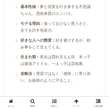
基本性格：
夢と現実を行き来する不思議
ちゃん。憑依体質のエンパス。
モテる理由：
放っておけない危うさと、
全てを許す包容力。
好きな人への態度：
好き避けするが、頼
み事をして甘えてくる。
生まれ順：
長女は隠れ甘えん坊、末っ子
は最強アイドル、一人っ子は芸術家。
攻略法：
理屈ではなく「感情」に寄り添
い、お姫様のように守ること。
ホーム
検索
目次へ
トップ
人気記事