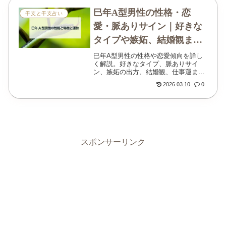
巳年A型男性の性格・恋
干支と干支占い
愛・脈ありサイン｜好きな
タイプや嫉妬、結婚観まで
解説
巳年A型男性の性格や恋愛傾向を詳し
く解説。好きなタイプ、脈ありサイ
ン、嫉妬の出方、結婚観、仕事運ま
で、静かな本気を持つ彼の特徴をわか
2026.03.10
0
りやすくまとめました。
スポンサーリンク