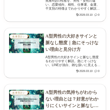
魚座A型の性格を、男性・女性の違
い、恋愛傾向、相性、仕事運、金運、
干支別の特徴までわかりやすく解説。
優しいのに疲れやすい理由や、本音の
2026.03.10
0
見抜き方も丁寧に紹介します。
A型男性の大好きサインと
血液型占い
脈なし態度｜急にそっけな
い理由と見分け方
A型男性の大好きサインと脈なし態度
をわかりやすく解説。急にそっけな
い、LINEが淡白、雑な扱いに見えると
きの見分け方や、嫌われたかもと思っ
2026.03.10
0
たときの立て直し方も紹介します。
A型男性の気持ちがわから
血液型占い
ない理由とは？好意がわか
りにくいサインと脈なしの