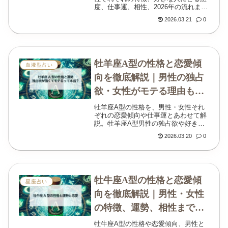
度、仕事運、相性、2026年の流れまで
含めてわかりやすく解説します。やさ
2026.03.21
0
しさと慎重さが同居する本音を丁寧に
読み解く記事です。
牡羊座A型の性格と恋愛傾
血液型占い
向を徹底解説｜男性の独占
欲・女性がモテる理由もわ
かる
牡羊座A型の性格を、男性・女性それ
ぞれの恋愛傾向や仕事運とあわせて解
説。牡羊座A型男性の独占欲や好きな
人に取る態度、牡羊座A型女性がモテ
2026.03.20
0
る理由までわかりやすく紹介します。
牡牛座A型の性格と恋愛傾
星座占い
向を徹底解説｜男性・女性
の特徴、運勢、相性までわ
かる
牡牛座A型の性格や恋愛傾向、男性と