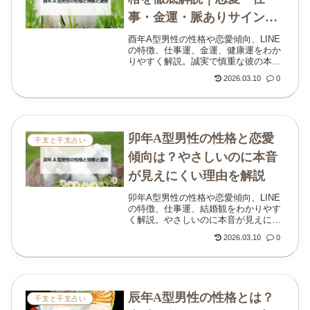
事・金運・脈ありサイン
は？
酉年A型男性の性格や恋愛傾向、LINE
の特徴、仕事運、金運、健康運をわか
りやすく解説。誠実で慎重な彼の本音
や相性の良い女性像も整理していま
2026.03.10
0
す。
卯年A型男性の性格と恋愛
干支と干支占い
傾向は？やさしいのに本音
が見えにくい理由を解説
卯年A型男性の性格や恋愛傾向、LINE
の特徴、仕事運、結婚観をわかりやす
く解説。やさしいのに本音が見えにく
い理由や、好きな人に見せる態度も丁
2026.03.10
0
寧にまとめています。
辰年A型男性の性格とは？
干支と干支占い