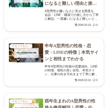
になると難しい理由と接し
方
A型男性が嫌いな人に見せる態度を、
会話・LINE・職場での接し方から丁寧
に解説。一度嫌いになると難しいと言
われる理由や、関係を修復したいとき
2026.03.10
0
の向き合い方も紹介します。
申年A型男性の性格・恋
干支と干支占い
愛・LINEの特徴｜本気サイ
ンと相性までわかる
申年A型男性の性格や恋愛傾向、LINE
の特徴、相性の良い女性、本気サイ
ン、仕事の向き不向きまで丁寧に解
説。明るいのに慎重な、申年A型男性
2026.03.10
0
の本音が見えてきます。
酉年生まれのA型男性の性
干支と干支占い
格を徹底解説｜恋愛・仕