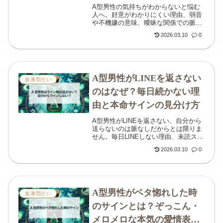
見分け方
A型男性の気持ちがわからないと悩む
人へ。好意がわかりにくい理由、弱音
や不機嫌の意味、曖昧な関係での脈あ
り・脈なしの見分け方をわかりやすく
2026.03.10
0
解説します。
A型男性がLINEを返さない
血液型占い
のはなぜ？毎日続かない理
由と本命サインの見分け方
A型男性がLINEを返さない、自分から
送らないのは脈なしだからとは限りま
せん。毎日LINEしない理由、未読スル
ーの見分け方、本命相手に見せるLINE
2026.03.10
0
の特徴をわかりやすく解説します。
A型男性がベタ惚れした時
血液型占い
のサインとは？ぞっこん・
メロメロな本気の愛情表現