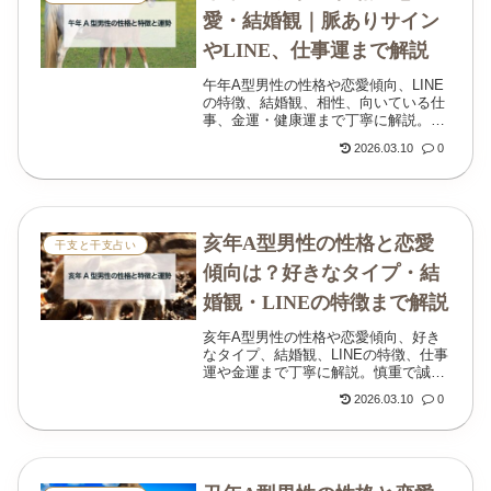
愛・結婚観｜脈ありサイン
やLINE、仕事運まで解説
午年A型男性の性格や恋愛傾向、LINE
の特徴、結婚観、相性、向いている仕
事、金運・健康運まで丁寧に解説。慎
重さと行動力が同居する午年A型男性
2026.03.10
0
の本音がわかります。
亥年A型男性の性格と恋愛
干支と干支占い
傾向は？好きなタイプ・結
婚観・LINEの特徴まで解説
亥年A型男性の性格や恋愛傾向、好き
なタイプ、結婚観、LINEの特徴、仕事
運や金運まで丁寧に解説。慎重で誠実
な彼の本音がわかる記事です。
2026.03.10
0