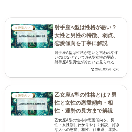
射手座A型は性格が悪い？
血液型占い
女性と男性の特徴、弱点、
恋愛傾向を丁寧に解説
射手座A型は性格が悪いと言われやす
いのはなぜ？いて座A型女性の弱点、
射手座A型男性が冷たいと見られる理
由、恋愛傾向や上手な付き合い方まで
2026.03.26
0
わかりやすく解説します。
乙女座A型の性格とは？男
血液型占い
性と女性の恋愛傾向・相
性・運勢の見方まで解説
乙女座A型の性格や恋愛傾向を、男
性・女性別にわかりやすく解説。好き
な人への態度、相性、仕事運、運勢の