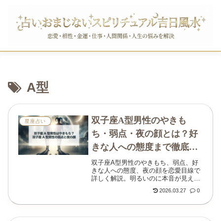
A型
双子座A型男性のやきも
星座占い
ち・弱点・夜の顔とは？好
きな人への態度まで徹底解
説
双子座A型男性のやきもち、弱点、好
きな人への態度、夜の顔を恋愛目線で
詳しく解説。明るいのに本音が見えに
くい彼の心理と、うまく付き合うコツ
2026.03.27
0
がわかります。