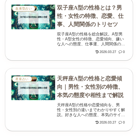
双子座A型の性格とは？男
血液型占い
性・女性の特徴、恋愛、仕
事、人間関係のトリセツ
双子座A型の性格を総合解説。A型男
性・A型女性の特徴、恋愛傾向、嫌い
な人への態度、仕事運、人間関係のコ
ツまで、わかりやすく丁寧にまとめま
2026.03.27
0
した。
天秤座A型の性格と恋愛傾
星座占い
向｜男性・女性別の特徴、
本気の態度や相性まで解説
天秤座A型の性格や恋愛傾向を、男
性・女性別の違いまでわかりやすく解
説。好きな人への態度、本気のサイ
ン、怒った時の反応、相性、仕事運、
2026.03.27
0
金運も丁寧にまとめています。