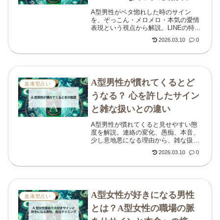
とイチャイチャしたい時の
A型男性がベタ惚れした時のサイン
を、ぞっこん・メロメロ・本気の愛情
変化も紹介
表現という視点から解説。LINEの特
徴、イチャイチャしたい時の態度、惹
2026.03.10
0
かれる女性の傾向まで丁寧にまとめま
した。
A型男性が慣れてくるとど
血液型占い
うなる？ 心を許したサイン
と雑な扱いとの違い
A型男性が慣れてくると見せやすい態
度を解説。連絡の変化、愚痴、本音、
少し意地悪になる理由から、雑な扱
い・冷めた時との違い、上手な付き合
2026.03.10
0
い方まで丁寧にまとめます。
A型女性が好きになる男性
血液型占い
とは？A型女性の職場の脈