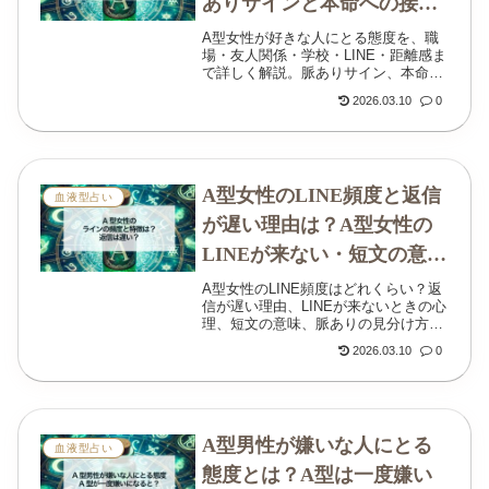
ありサインと本命への接し
方
A型女性が好きな人にとる態度を、職
場・友人関係・学校・LINE・距離感ま
で詳しく解説。脈ありサイン、本命へ
の態度、好きになる男性、告白のタイ
2026.03.10
0
ミングもわかりやすくまとめました。
A型女性のLINE頻度と返信
血液型占い
が遅い理由は？A型女性の
LINEが来ない・短文の意味
や脈ありサインを解説
A型女性のLINE頻度はどれくらい？返
信が遅い理由、LINEが来ないときの心
理、短文の意味、脈ありの見分け方、
喜ばれる送り方までわかりやすく解説
2026.03.10
0
します。
A型男性が嫌いな人にとる
血液型占い
態度とは？A型は一度嫌い