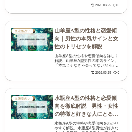
見方まで丁寧にまとめました。
2026.03.25
0
山羊座A型の性格と恋愛傾
血液型占い
向｜男性の本気サインと女
性のトリセツを解説
山羊座A型の性格や恋愛傾向を詳しく
解説。山羊座A型男性の本気サイン、
「本気じゃなきゃ会ってないだろ」と
言われる理由、冷たい時の本音、山羊
2026.03.25
0
座A型女性のトリセツまでわかりやす
くまとめました。
水瓶座A型の性格と恋愛傾
血液型占い
向を徹底解説 男性・女性
の特徴と好きな人にとる態
度
水瓶座A型の性格や恋愛傾向をわかり
やすく解説。水瓶座A型男性が好きな