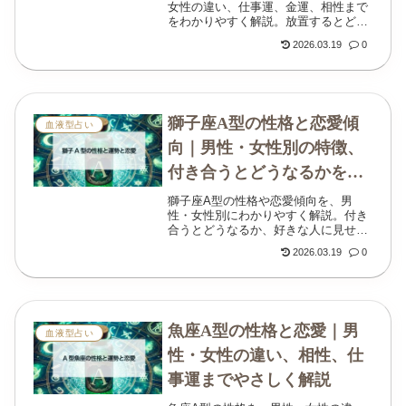
女性の違い、仕事運、金運、相性まで
をわかりやすく解説。放置するとどう
なるか、誠実さや頑固さの本質も丁寧
2026.03.19
0
に読み解きます。
獅子座A型の性格と恋愛傾
血液型占い
向｜男性・女性別の特徴、
付き合うとどうなるかを解
説
獅子座A型の性格や恋愛傾向を、男
性・女性別にわかりやすく解説。付き
合うとどうなるか、好きな人に見せる
態度、仕事運、人間関係、相性の考え
2026.03.19
0
方まで丁寧にまとめました。
魚座A型の性格と恋愛｜男
血液型占い
性・女性の違い、相性、仕
事運までやさしく解説