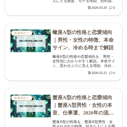
人にとる態度、モテる理由、照れ隠し
やベタ惚れサイン、水瓶座A型女性の
2026.03.24
0
特徴や別れのサインまで丁寧にまとめ
ました。
蠍座A型の性格と恋愛傾向
血液型占い
｜男性・女性の特徴、本命
サイン、冷める時まで解説
蠍座A型の性格や恋愛傾向を、男性・
女性別にわかりやすく解説。本命サイ
ン、思わせぶりに見える理由、冷める
時、相性、仕事運、2026年の運勢まで
2026.03.21
0
丁寧にまとめました。
蟹座A型の性格と恋愛傾向
血液型占い
｜蟹座A型男性・女性の本
音、仕事運、2026年の流れ
まで解説
蟹座A型の性格を、蟹座A型男性・女
性それぞれの特徴、好きな人にとる態