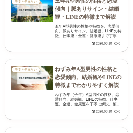
丑年A型男性の性格と恋愛
干支と干支占い
傾向｜脈ありサイン・結婚
観・LINEの特徴まで解説
丑年A型男性の性格や特徴を、恋愛傾
向、脈ありサイン、結婚観、LINEの特
徴、仕事運・金運・健康運まで丁寧に
解説します。慎重で誠実な彼の本音が
2026.03.10
0
見えにくい理由もわかります。
ねずみ年A型男性の性格と
干支と干支占い
恋愛傾向、結婚観やLINEの
特徴までわかりやすく解説
ねずみ年（子年）A型男性の性格、恋
愛傾向、結婚観、LINEの特徴、仕事
運、金運、健康運を丁寧に解説。慎重
で誠実な彼の本音や、相性の良い女性
2026.03.10
0
のタイプもわかります。