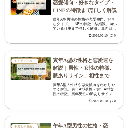
恋愛傾向・好きなタイプ・
LINEの特徴まで詳しく解説
辰年A型男性の性格や恋愛傾向、好き
なタイプ、LINEの特徴、結婚観、向い
ている仕事まで詳しく解説。真面目で
誠実だけではない、辰年A型男性なら
2026.03.10
0
ではの魅力と本音をわかりやすくまと
めました。
寅年A型の性格と恋愛運を
干支と干支占い
解説｜男性・女性の特徴、
脈ありサイン、相性まで
寅年A型の性格や恋愛傾向をわかりや
すく解説。寅年A型男性・寅年A型女
性の特徴、寅年男性の脈ありサイン、
相性、仕事運、2026年の過ごし方まで
2026.03.10
0
丁寧にまとめました。
午年A型男性の性格・恋
干支と干支占い