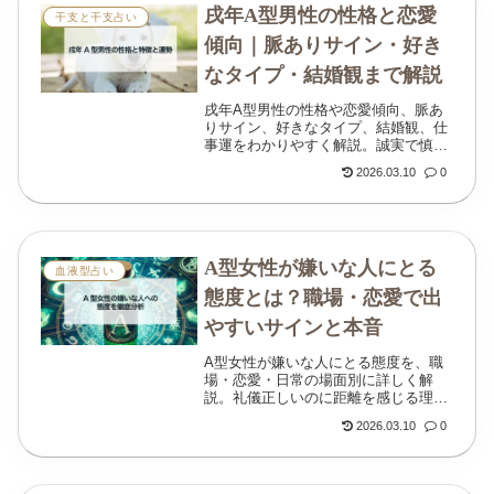
戌年A型男性の性格と恋愛
干支と干支占い
傾向｜脈ありサイン・好き
なタイプ・結婚観まで解説
戌年A型男性の性格や恋愛傾向、脈あ
りサイン、好きなタイプ、結婚観、仕
事運をわかりやすく解説。誠実で慎重
な魅力と、不器用さの見抜き方まで丁
2026.03.10
0
寧にまとめました。
A型女性が嫌いな人にとる
血液型占い
態度とは？職場・恋愛で出
やすいサインと本音
A型女性が嫌いな人にとる態度を、職
場・恋愛・日常の場面別に詳しく解
説。礼儀正しいのに距離を感じる理
由、一度嫌いになるとどうなるか、放
2026.03.10
0
置するとどうなるかまでわかりやすく
まとめています。