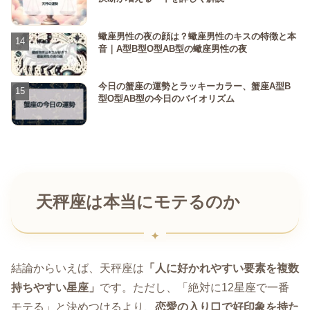
蠍座男性の夜の顔は？蠍座男性のキスの特徴と本
音｜A型B型O型AB型の蠍座男性の夜
今日の蟹座の運勢とラッキーカラー、蟹座A型B
型O型AB型の今日のバイオリズム
天秤座は本当にモテるのか
結論からいえば、天秤座は
「人に好かれやすい要素を複数
持ちやすい星座」
です。ただし、「絶対に12星座で一番
モテる」と決めつけるより、
恋愛の入り口で好印象を持た