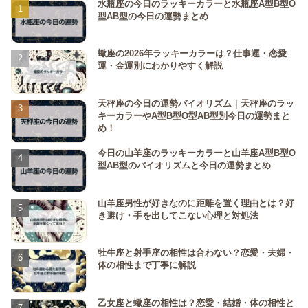
水瓶座の今日のラッキーカラーと水瓶座A型B型O
型AB型の今日の運勢まとめ
蠍座の2026年ラッキーカラーは？仕事運・恋愛
運・金運別にわかりやすく解説
天秤座の今日の運勢バイオリズム｜天秤座のラッ
キーカラーやA型B型O型AB型別今日の運勢まと
め！
今日の山羊座のラッキーカラーと山羊座A型B型O
型AB型のバイオリズムと今日の運勢まとめ
山羊座男性が好きなのに距離を置く理由とは？好
き避け・手を出してこない心理と対処法
牡牛座と射手座の相性は合わない？恋愛・夫婦・
体の相性まで丁寧に解説
乙女座と蠍座の相性は？恋愛・結婚・体の相性と