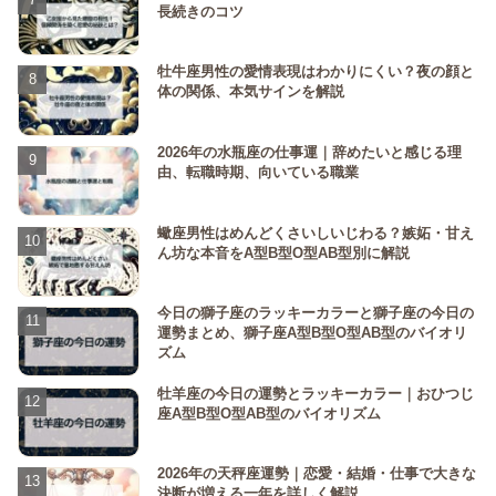
長続きのコツ
牡牛座男性の愛情表現はわかりにくい？夜の顔と
体の関係、本気サインを解説
2026年の水瓶座の仕事運｜辞めたいと感じる理
由、転職時期、向いている職業
蠍座男性はめんどくさいしいじわる？嫉妬・甘え
ん坊な本音をA型B型O型AB型別に解説
今日の獅子座のラッキーカラーと獅子座の今日の
運勢まとめ、獅子座A型B型O型AB型のバイオリ
ズム
牡羊座の今日の運勢とラッキーカラー｜おひつじ
座A型B型O型AB型のバイオリズム
2026年の天秤座運勢｜恋愛・結婚・仕事で大きな
決断が増える一年を詳しく解説