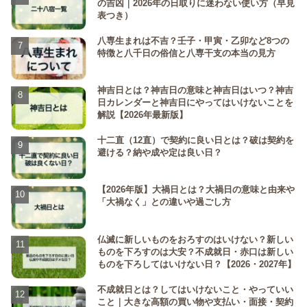
の吉凶｜2026年の日取りに迷わない使い方（早見
表つき）
八専生まれは不吉？壬子・甲寅・乙卯など8つの
特徴と八千日の俗信と八専干支の本当の見方
神吉日とは？神吉日の意味と神吉日はいつ？神吉
日カレンダーと神吉日にやってはいけないことを
解説【2026年最新版】
十二直（12直）で契約に良い日とは？破は契約を
避ける？納や成や定は良い日？
【2026年版】大禍日とは？大禍日の意味と由来や
「大禍なく」との違いや過ごし方
仏滅に新しいものをおろすのはいけない？新しい
ものを下ろすのは大安？不成就日・赤口は新しい
ものを下ろしてはいけない日？【2026・2027年】
不成就日とは？してはいけないこと・やっていい
こと｜大きな高額の買い物や支払い・面接・契約