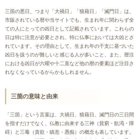
三箇の悪日、つまり「大禍日」「狼藉日」「滅門日」は、
市販されている暦や当サイトでも、生まれ年に関わらず全
ての人にとっての凶日として記載されています。これらの
日は特に注意が必要とされ、特に仏事においては大凶とさ
れています。その理由として、生まれ年の干支に基づいた
凶日を扱うのが難しいと感じる人が多いこと、また、暦注
における凶日が六曜や十二直など他の暦の要素ほど注目さ
れなくなっているからかもしれません。
三箇の意味と由来
「三箇」という言葉は、大禍日、狼藉日、滅門日の三日間
を指すだけでなく、仏教に由来する三神（貧窮・飢渇・障
碍）と三毒（貪欲・瞋恚・愚痴）の概念も表しています。