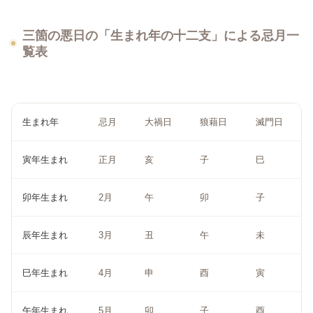
三箇の悪日の「生まれ年の十二支」による忌月一
覧表
生まれ年
忌月
大禍日
狼藉日
滅門日
寅年生まれ
正月
亥
子
巳
卯年生まれ
2月
午
卯
子
辰年生まれ
3月
丑
午
未
巳年生まれ
4月
申
酉
寅
午年生まれ
5月
卯
子
酉