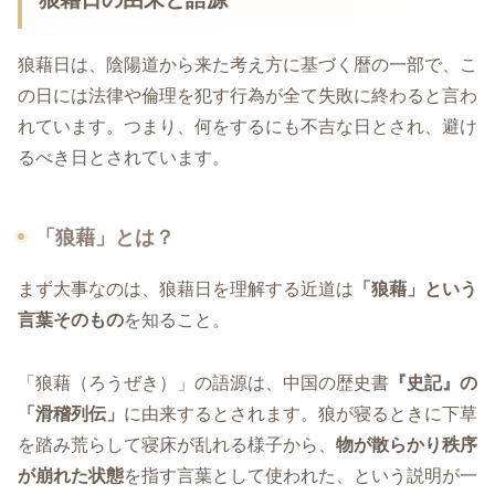
狼藉日は、陰陽道から来た考え方に基づく暦の一部で、こ
の日には法律や倫理を犯す行為が全て失敗に終わると言わ
れています。つまり、何をするにも不吉な日とされ、避け
るべき日とされています。
「狼藉」とは？
まず大事なのは、狼藉日を理解する近道は
「狼藉」という
言葉そのもの
を知ること。
「狼藉（ろうぜき）」の語源は、中国の歴史書
『史記』の
「滑稽列伝」
に由来するとされます。狼が寝るときに下草
を踏み荒らして寝床が乱れる様子から、
物が散らかり秩序
が崩れた状態
を指す言葉として使われた、という説明が一