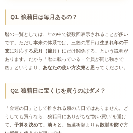
Q1. 狼藉日は毎月あるの？
暦の一覧としては、年の中で複数回表示されることが多い
です。ただし本来の体系では、三箇の悪日は
生まれ年の干
支
に対応する
忌月（節月）
にだけ関係する、という説明が
あります。だから「暦に載っている＝全員が同じ強さで
凶」というより、
あなたの使い方次第
と思ってください。
Q2. 狼藉日に宝くじを買うのはダメ？
「金運の日」として推される類の吉日ではありません。ど
うしても買うなら、狼藉日にありがちな“勢い買い”を避け
て、
予算を決めて、淡々と
。当選祈願よりも
散財を防ぐ
方