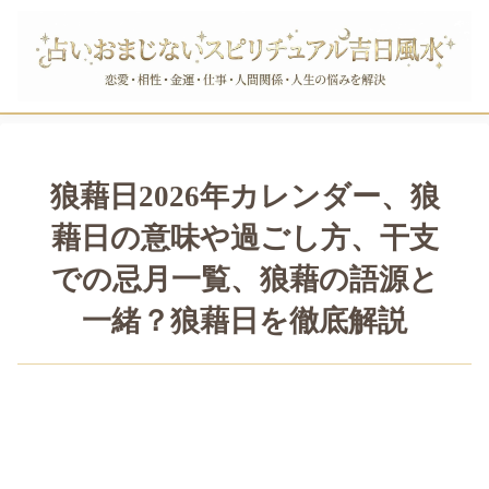
狼藉日2026年カレンダー、狼
藉日の意味や過ごし方、干支
での忌月一覧、狼藉の語源と
一緒？狼藉日を徹底解説