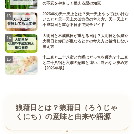
の不安をやさしく整える暦の知恵
2026年の天一天上とは？天一天上やってはいけな
いことと天一天上の凶方位の考え方、天一天上と
不成就日と重なる日まで完全ガイド
大明日と不成就日が重なる日は？大明日と仏滅や
大明日と赤口が重なるときの考え方と後悔しない
整え方
十二直と二十八宿と六曜はどっちを優先？十二直
と二十八宿と六曜の意味と違い、迷わない決め方
【2026年版】
狼藉日とは？狼藉日（ろうじゃ
くにち）の意味と由来や語源