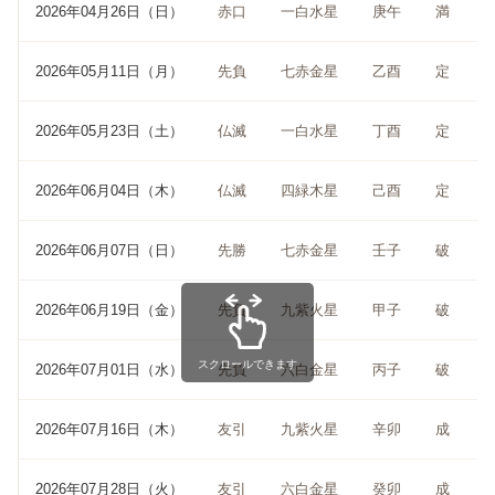
2026年04月26日（日）
赤口
一白水星
庚午
満
2026年05月11日（月）
先負
七赤金星
乙酉
定
2026年05月23日（土）
仏滅
一白水星
丁酉
定
2026年06月04日（木）
仏滅
四緑木星
己酉
定
2026年06月07日（日）
先勝
七赤金星
壬子
破
2026年06月19日（金）
先負
九紫火星
甲子
破
スクロールできます
2026年07月01日（水）
先負
六白金星
丙子
破
2026年07月16日（木）
友引
九紫火星
辛卯
成
2026年07月28日（火）
友引
六白金星
癸卯
成