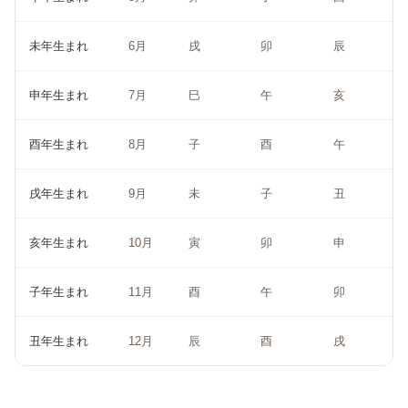
未年生まれ
6月
戌
卯
辰
申年生まれ
7月
巳
午
亥
酉年生まれ
8月
子
酉
午
戌年生まれ
9月
未
子
丑
亥年生まれ
10月
寅
卯
申
子年生まれ
11月
酉
午
卯
丑年生まれ
12月
辰
酉
戌