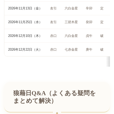
2026年11月13日（金）
友引
六白金星
辛卯
定
2026年11月25日（水）
友引
三碧木星
癸卯
定
2026年12月10日（木）
赤口
六白金星
戊午
破
2026年12月22日（火）
赤口
七赤金星
庚午
破
狼藉日Q&A（よくある疑問を
まとめて解決）