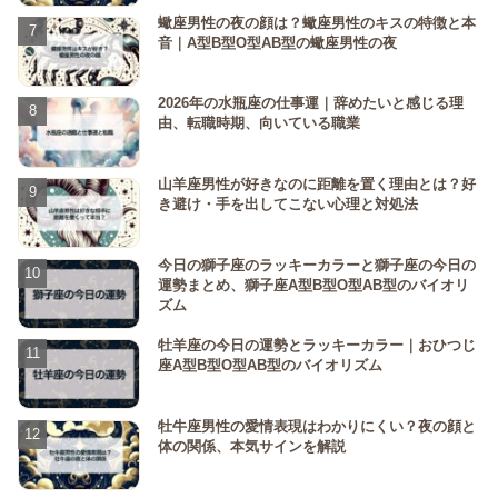
蠍座男性の夜の顔は？蠍座男性のキスの特徴と本
音｜A型B型O型AB型の蠍座男性の夜
2026年の水瓶座の仕事運｜辞めたいと感じる理
由、転職時期、向いている職業
山羊座男性が好きなのに距離を置く理由とは？好
き避け・手を出してこない心理と対処法
今日の獅子座のラッキーカラーと獅子座の今日の
運勢まとめ、獅子座A型B型O型AB型のバイオリ
ズム
牡羊座の今日の運勢とラッキーカラー｜おひつじ
座A型B型O型AB型のバイオリズム
牡牛座男性の愛情表現はわかりにくい？夜の顔と
体の関係、本気サインを解説