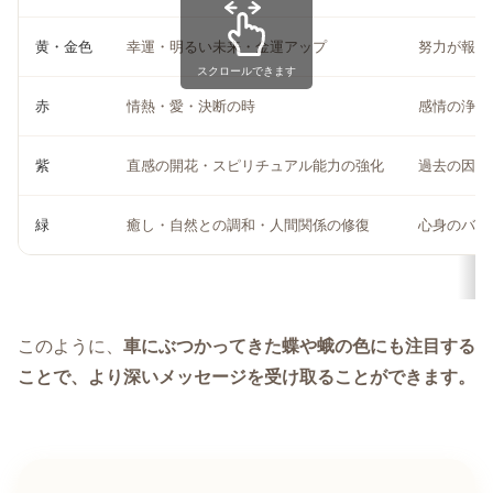
黄・金色
幸運・明るい未来・金運アップ
努力が報わ
スクロールできます
赤
情熱・愛・決断の時
感情の浄化
紫
直感の開花・スピリチュアル能力の強化
過去の因縁
緑
癒し・自然との調和・人間関係の修復
心身のバラ
このように、
車にぶつかってきた蝶や蛾の色にも注目する
ことで、より深いメッセージを受け取ることができます。