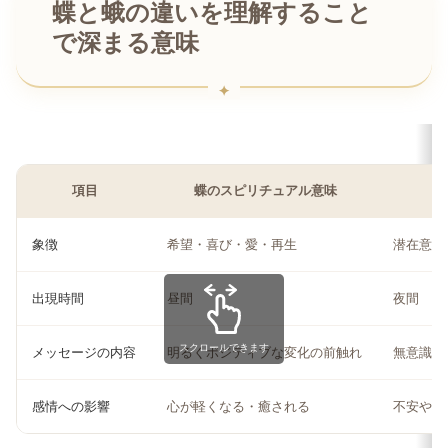
蝶と蛾の違いを理解すること
で深まる意味
項目
蝶のスピリチュアル意味
象徴
希望・喜び・愛・再生
潜在意識
出現時間
昼間
夜間
スクロールできます
メッセージの内容
明るくポジティブな変化の前触れ
無意識の
感情への影響
心が軽くなる・癒される
不安や気