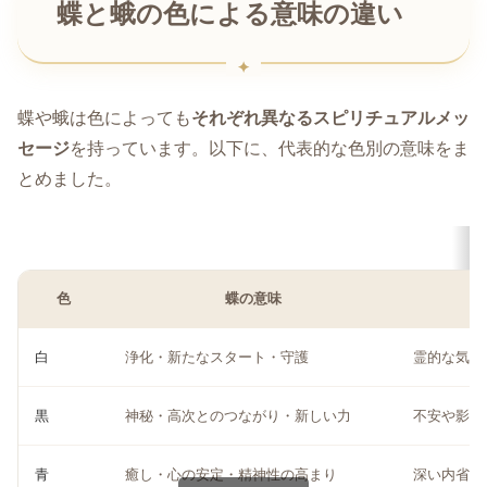
蝶と蛾の色による意味の違い
蝶や蛾は色によっても
それぞれ異なるスピリチュアルメッ
セージ
を持っています。以下に、代表的な色別の意味をま
とめました。
色
蝶の意味
白
浄化・新たなスタート・守護
霊的な気づ
黒
神秘・高次とのつながり・新しい力
不安や影の
青
癒し・心の安定・精神性の高まり
深い内省・