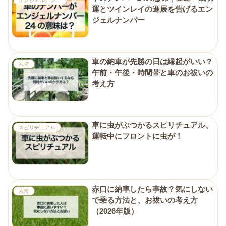
エンジェルナンバー
運とツインレイの進展を告げるエン
ジェルナンバー
車の納車が先勝の日は縁起がいい？
六曜
午前・午後・時間帯と車のお祓いの
考え方
車に虫がぶつかるスピリチュアル、
スピリチュアル
運転中にフロントに虫が！
赤口に納車したら事故？気にしない
六曜
で乗る方法と、お祓いの考え方
（2026年版）