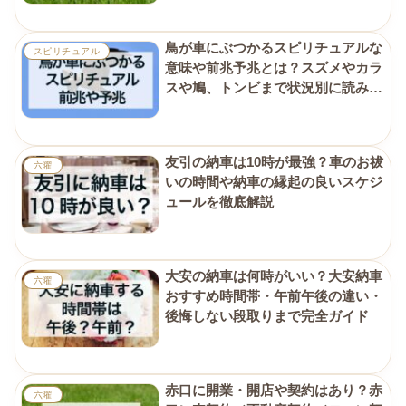
鳥が車にぶつかるスピリチュアルな
スピリチュアル
意味や前兆予兆とは？スズメやカラ
スや鳩、トンビまで状況別に読み解
く
友引の納車は10時が最強？車のお祓
六曜
いの時間や納車の縁起の良いスケジ
ュールを徹底解説
大安の納車は何時がいい？大安納車
六曜
おすすめ時間帯・午前午後の違い・
後悔しない段取りまで完全ガイド
赤口に開業・開店や契約はあり？赤
六曜