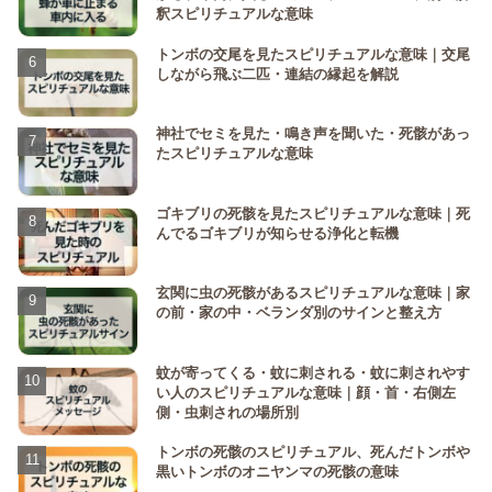
釈スピリチュアルな意味
トンボの交尾を見たスピリチュアルな意味｜交尾
しながら飛ぶ二匹・連結の縁起を解説
神社でセミを見た・鳴き声を聞いた・死骸があっ
たスピリチュアルな意味
ゴキブリの死骸を見たスピリチュアルな意味｜死
んでるゴキブリが知らせる浄化と転機
玄関に虫の死骸があるスピリチュアルな意味｜家
の前・家の中・ベランダ別のサインと整え方
蚊が寄ってくる・蚊に刺される・蚊に刺されやす
い人のスピリチュアルな意味｜顔・首・右側左
側・虫刺されの場所別
トンボの死骸のスピリチュアル、死んだトンボや
黒いトンボのオニヤンマの死骸の意味