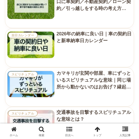
口に車契約／不動産契約／ローン契
約／引っ越しをする時の考え方
と“午の刻”活用術
2026年の納車に良い日｜車の契約日
吉日カレンダー
と新車納車日カレンダー
カマキリが玄関や部屋、車にずっと
スピリチュアル
いるスピリチュアルな意味｜同じ場
所から動かないのはお告げ？縁起が
悪い？
交通事故を目撃するスピリチュアル
スピリチュアル
な意味とは？
ホーム
検索
目次へ
トップ
人気記事