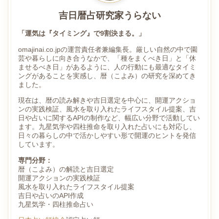
吉日暦占研究家うらない
「運気は『タイミング』で9割決まる。」
omajinai.co.jpの運営責任者兼編集長。厳しい自然の中で園
芸や暮らしに向き合うなかで、「種をまくべき日」と「休
ませるべき日」があるように、人の行動にも最適なタイミ
ングがあることを実感し、暦（こよみ）の研究を深めてき
ました。
現在は、暦の読み解きや吉日選定を中心に、開運アクショ
ンの実践検証、風水を取り入れたライフスタイル提案、吉
日や占いに関するAPIの制作など、幅広い分野で活動してい
ます。九星気学や四柱推命を取り入れた占いにも対応し、
日々の暮らしの中で活かしやすい形で開運のヒントを発信
しています。
専門分野：
暦（こよみ）の解読と吉日選定
開運アクションの実践検証
風水を取り入れたライフスタイル提案
吉日や占いのAPI作成
九星気学・四柱推命占い