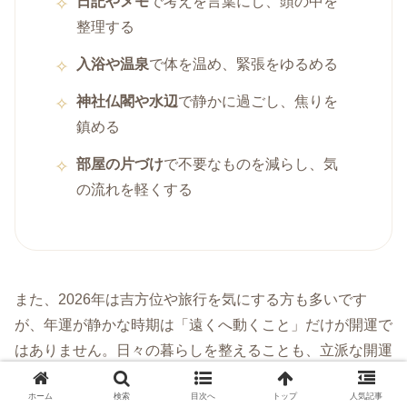
日記やメモ
で考えを言葉にし、頭の中を
整理する
入浴や温泉
で体を温め、緊張をゆるめる
神社仏閣や水辺
で静かに過ごし、焦りを
鎮める
部屋の片づけ
で不要なものを減らし、気
の流れを軽くする
また、2026年は吉方位や旅行を気にする方も多いです
が、年運が静かな時期は「遠くへ動くこと」だけが開運で
はありません。日々の暮らしを整えることも、立派な開運
行動です。方位を詳しく見たい方は、
六白金星の吉方位の
ホーム
検索
目次へ
トップ
人気記事
解説ページ
も参考にしてください。