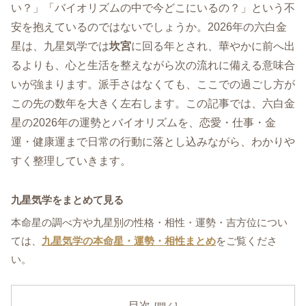
い？」「バイオリズムの中で今どこにいるの？」という不
安を抱えているのではないでしょうか。2026年の六白金
星は、九星気学では
坎宮
に回る年とされ、華やかに前へ出
るよりも、心と生活を整えながら次の流れに備える意味合
いが強まります。派手さはなくても、ここでの過ごし方が
この先の数年を大きく左右します。この記事では、六白金
星の2026年の運勢とバイオリズムを、恋愛・仕事・金
運・健康運まで日常の行動に落とし込みながら、わかりや
すく整理していきます。
九星気学をまとめて見る
本命星の調べ方や九星別の性格・相性・運勢・吉方位につい
ては、
九星気学の本命星・運勢・相性まとめ
をご覧くださ
い。
目次