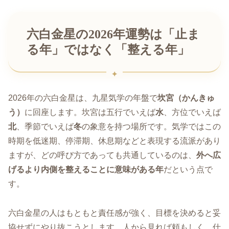
六白金星の2026年運勢は「止ま
る年」ではなく「整える年」
2026年の六白金星は、九星気学の年盤で
坎宮（かんきゅ
う）
に回座します。坎宮は五行でいえば
水
、方位でいえば
北
、季節でいえば
冬
の象意を持つ場所です。気学ではこの
時期を低迷期、停滞期、休息期などと表現する流派があり
ますが、どの呼び方であっても共通しているのは、
外へ広
げるより内側を整えることに意味がある年
だという点で
す。
六白金星の人はもともと責任感が強く、目標を決めると妥
協せずにやり抜こうとします。人から見れば頼もしく、仕