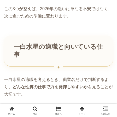
この3つが整えば、2026年の迷いは単なる不安ではなく、
次に進むための準備に変わります。
一白水星の適職と向いている仕
事
一白水星の適職を考えるとき、職業名だけで判断するよ
り、
どんな性質の仕事で力を発揮しやすいか
を見ることが
大切です。
一白水星は、水のように環境に合わせ、相手の変化を感じ
ホーム
検索
目次へ
トップ
人気記事
取り、目立たないところで流れを整える力があります。そ