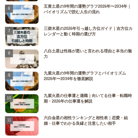
五黄土星の9年間の運勢グラフ2026年〜2034年｜
バイオリズムで読む人生の流れ
三碧木星の2026年引っ越し方位ガイド｜吉方位カ
レンダーと動く時期の選び方
八白土星は性格が悪いと言われる理由と本当の魅
力
九紫火星の9年間の運勢グラフとバイオリズム
2026年〜2034年を徹底解説
九紫火星の仕事運と適職｜向いてる仕事・転職時
期・2026年の仕事運を解説
六白金星の相性ランキングと相性表｜恋愛・結
婚・仕事でわかる良縁と注意したい相手