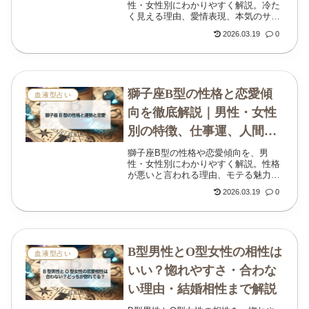
性・女性別にわかりやすく解説。冷た
く見える理由、愛情表現、本気のサイ
ン、相性の考え方まで丁寧にまとめま
2026.03.19
0
した。
獅子座B型の性格と恋愛傾
血液型占い
向を徹底解説｜男性・女性
別の特徴、仕事運、人間関
係までわかる
獅子座B型の性格や恋愛傾向を、男
性・女性別にわかりやすく解説。性格
が悪いと言われる理由、モテる魅力、
仕事運、人間関係、2026年の過ごし方
2026.03.19
0
まで丁寧にまとめました。
B型男性とO型女性の相性は
血液型占い
いい？惚れやすさ・合わな
い理由・結婚相性まで解説