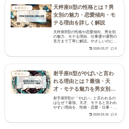
天秤座B型の性格とは？男
血液型占い
女別の魅力・恋愛傾向・モ
テる理由を詳しく解説
天秤座B型の性格や恋愛傾向、男女別
の魅力、モテる理由、仕事運や運勢の
見方まで丁寧に解説。やさしいのに本
音が読みにくいと言われる理由もわか
2026.03.27
0
ります。
射手座B型がやばいと言わ
星座占い
れる理由とは？最強・天
才・モテる魅力を男女別に
解説
射手座B型が「やばい」と言われるの
はなぜ？最強、天才、モテると言われ
やすい理由を、性格・恋愛・仕事・人
間関係・男女別の傾向から丁寧に解説
2026.03.26
0
します。