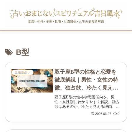
B型
双子座B型の性格と恋愛を
血液型占い
徹底解説｜男性・女性の特
徴、独占欲、冷たく見える
理由まで
双子座B型の性格や恋愛傾向を、男
性・女性別にわかりやすく解説。独占
欲はあるのか、冷たく見える理由、仕
事運、人間関係、相性の見方まで丁寧
2026.03.27
0
にまとめました。