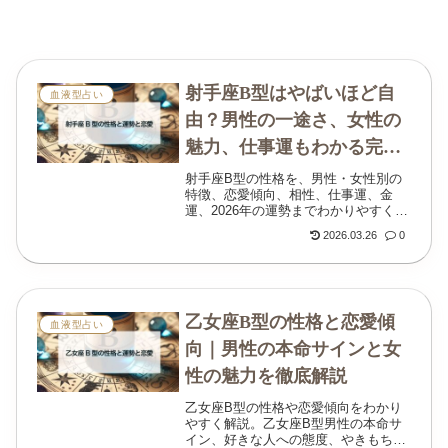
射手座B型はやばいほど自
血液型占い
由？男性の一途さ、女性の
魅力、仕事運もわかる完全
ガイド
射手座B型の性格を、男性・女性別の
特徴、恋愛傾向、相性、仕事運、金
運、2026年の運勢までわかりやすく解
説。自由で個性的と言われる理由も丁
2026.03.26
0
寧に整理します。
乙女座B型の性格と恋愛傾
血液型占い
向｜男性の本命サインと女
性の魅力を徹底解説
乙女座B型の性格や恋愛傾向をわかり
やすく解説。乙女座B型男性の本命サ
イン、好きな人への態度、やきもち、