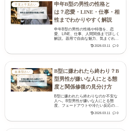
申年B型の男性の性格と
干支と干支占い
は？恋愛・LINE・仕事・相
性までわかりやすく解説
申年B型の男性の性格や特徴を、恋
愛、LINE、仕事、人間関係まで詳しく
解説。器用で自由な魅力、気まぐれに
見える理由、相性のよい女性のタイプ
2026.03.11
0
もわかりやすく紹介します。
B型に嫌われたら終わり？B
血液型占い
型男性が嫌いな人にとる態
度と関係修復の見分け方
B型に嫌われたら終わりなのか不安な
人へ。B型男性が嫌いな人にとる態
度、フェードアウトや冷たい反応の意
味、嫌われたかどうかの見分け方、関
2026.03.11
0
係修復のコツをわかりやすく解説しま
す。