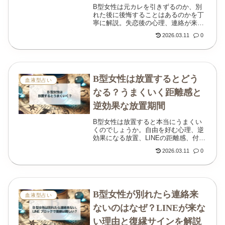
B型女性は元カレを引きずるのか、別
れた後に後悔することはあるのかを丁
寧に解説。失恋後の心理、連絡が来な
い理由、復縁サイン、やり直すための
2026.03.11
0
接し方までわかりやすくまとめていま
す。
B型女性は放置するとどう
血液型占い
なる？うまくいく距離感と
逆効果な放置期間
B型女性は放置すると本当にうまくい
くのでしょうか。自由を好む心理、逆
効果になる放置、LINEの距離感、付き
合う前や交際中の適切な期間までわか
2026.03.11
0
りやすく解説します。
B型女性が別れたら連絡来
血液型占い
ないのはなぜ？LINEが来な
い理由と復縁サインを解説