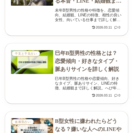
る本音・LINE・結婚観まで
解説
未年B型男性の性格や特徴を、恋愛傾
向、結婚観、LINEの特徴、相性の良い
女性、向いている仕事まで詳しく解
説。やさしさと自由さが同居する未年
2026.03.11
0
B型男性の本音がわかります。
巳年B型男性の性格とは？
干支と干支占い
恋愛傾向・好きなタイプ・
脈ありサインを詳しく解説
巳年B型男性の性格や恋愛傾向、好き
なタイプ、脈ありサイン、LINEの特
徴、結婚観まで詳しく解説。へび年男
性の魅力と接し方がわかる記事です。
2026.03.11
0
B型女性に嫌われたらどう
血液型占い
なる？嫌いな人へのLINEや