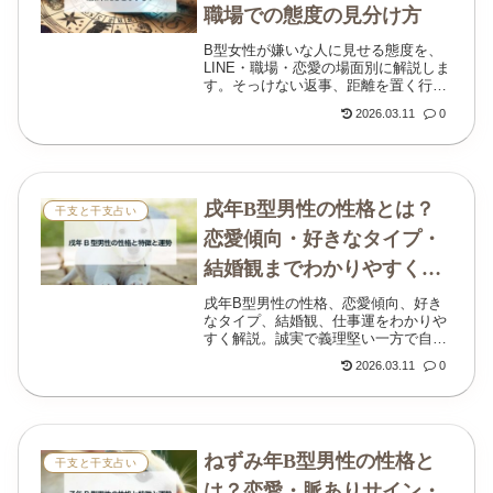
職場での態度の見分け方
B型女性が嫌いな人に見せる態度を、
LINE・職場・恋愛の場面別に解説しま
す。そっけない返事、距離を置く行
動、好き避けとの違い、嫌われたと感
2026.03.11
0
じたときの対処法までわかりやすく整
理しました。
戌年B型男性の性格とは？
干支と干支占い
恋愛傾向・好きなタイプ・
結婚観までわかりやすく解
説
戌年B型男性の性格、恋愛傾向、好き
なタイプ、結婚観、仕事運をわかりや
すく解説。誠実で義理堅い一方で自由
さも持つ、戌年B型男性の本音に迫り
2026.03.11
0
ます。
ねずみ年B型男性の性格と
干支と干支占い
は？恋愛・脈ありサイン・