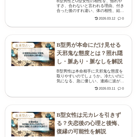
B型男性とO型女性の相性を、惚れや
すさ、合わないと言われる理由、付き
合った後のすれ違い、体の相性、結婚
相性まで丁寧に解説します。
2026.03.12
0
B型男が本命にだけ見せる
血液型占い
天邪鬼な態度とは？照れ隠
し・脈あり・脈なしを解説
B型男性は本命相手に天邪鬼な態度を
取りやすいのでしょうか。冷たいのに
気になる、急に優しい、連絡に波があ
るなどの照れ隠しの本音と、脈あり・
2026.03.11
0
脈なしの見分け方を丁寧に解説しま
す。
B型女性は元カレを引きず
血液型占い
る？失恋後の心理と後悔、
復縁の可能性を解説