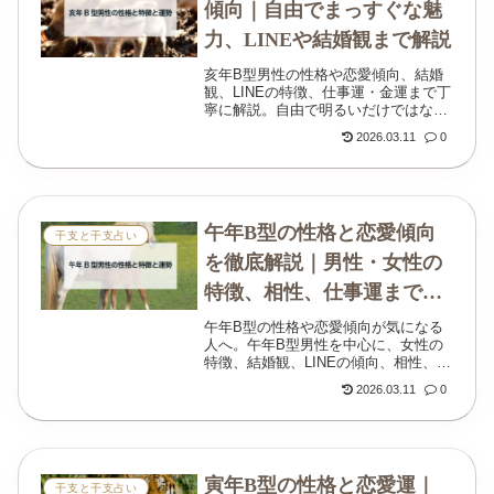
傾向｜自由でまっすぐな魅
力、LINEや結婚観まで解説
亥年B型男性の性格や恋愛傾向、結婚
観、LINEの特徴、仕事運・金運まで丁
寧に解説。自由で明るいだけではな
い、芯の強さや本気サインもわかりま
2026.03.11
0
す。
午年B型の性格と恋愛傾向
干支と干支占い
を徹底解説｜男性・女性の
特徴、相性、仕事運までわ
かる
午年B型の性格や恋愛傾向が気になる
人へ。午年B型男性を中心に、女性の
特徴、結婚観、LINEの傾向、相性、仕
事運、金運までわかりやすく解説しま
2026.03.11
0
す。
寅年B型の性格と恋愛運｜
干支と干支占い