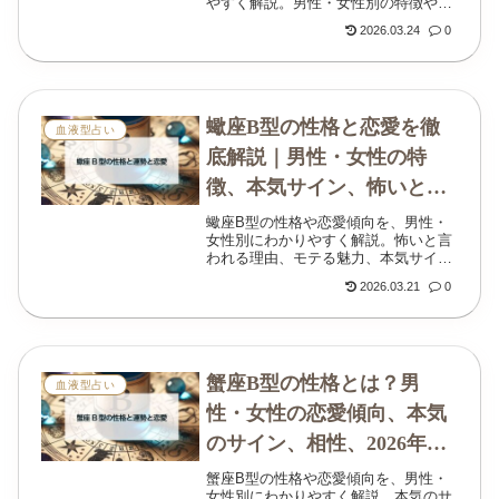
やすく解説。男性・女性別の特徴や、
やばい・天才肌と言われる理由も丁寧
2026.03.24
0
に紹介します。
蠍座B型の性格と恋愛を徹
血液型占い
底解説｜男性・女性の特
徴、本気サイン、怖いと言
われる理由まで
蠍座B型の性格や恋愛傾向を、男性・
女性別にわかりやすく解説。怖いと言
われる理由、モテる魅力、本気サイ
ン、仕事に向く資質、2026年の運勢ま
2026.03.21
0
で丁寧にまとめています。
蟹座B型の性格とは？男
血液型占い
性・女性の恋愛傾向、本気
のサイン、相性、2026年運
勢まで解説
蟹座B型の性格や恋愛傾向を、男性・
女性別にわかりやすく解説。本気のサ