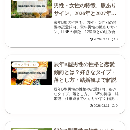
男性・女性の特徴、脈あり
サイン、2026年と2027年の
流れ
寅年B型の性格を、男性・女性別の特
徴や恋愛傾向、寅年男性の脈ありサイ
ン、LINEの特徴、12星座との組み合わ
せ、2026年・2027年の流れまでわかり
2026.03.11
0
やすく解説します。
辰年B型男性の性格と恋愛
干支と干支占い
傾向とは？好きなタイプ・
落とし方・結婚観まで解説
辰年B型男性の性格や恋愛傾向、好き
なタイプ、落とし方、LINEの特徴、結
婚観、仕事運までわかりやすく解説。
強く見えて実は繊細な一面や、相性の
2026.03.11
0
良い女性についても丁寧に紹介しま
す。