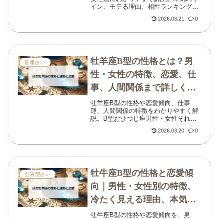
イン、モテる理由、相性ランキングの
考え方、2026年運勢まで丁寧にまとめ
2026.03.21
0
ています。
牡羊座B型の性格とは？男
星座占い
性・女性の特徴、恋愛、仕
事、人間関係まで詳しく解
説
牡羊座B型の性格や恋愛傾向、仕事
運、人間関係の特徴をわかりやすく解
説。B型おひつじ座男性・女性それぞ
れの魅力や、誤解されやすいポイン
2026.03.20
0
ト、相手との付き合い方まで丁寧に紹
介します。
牡牛座B型の性格と恋愛傾
血液型占い
向｜男性・女性別の特徴、
冷たく見える理由、本気の
サイン
牡牛座B型の性格や恋愛傾向を、男