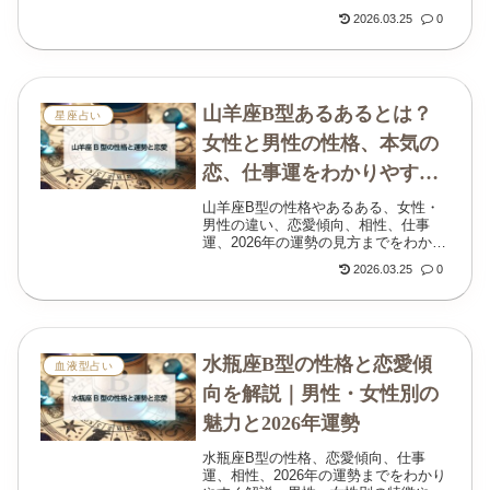
夜の傾向から、乙女座B型女性の魅
2026.03.25
0
力、相性、仕事運、金運まで丁寧に紹
介します。
山羊座B型あるあるとは？
星座占い
女性と男性の性格、本気の
恋、仕事運をわかりやすく
解説
山羊座B型の性格やあるある、女性・
男性の違い、恋愛傾向、相性、仕事
運、2026年の運勢の見方までをわかり
やすく解説。落ち着きと自由さをあわ
2026.03.25
0
せ持つ山羊座B型の魅力を丁寧に整理
しました。
水瓶座B型の性格と恋愛傾
血液型占い
向を解説｜男性・女性別の
魅力と2026年運勢
水瓶座B型の性格、恋愛傾向、仕事
運、相性、2026年の運勢までをわかり