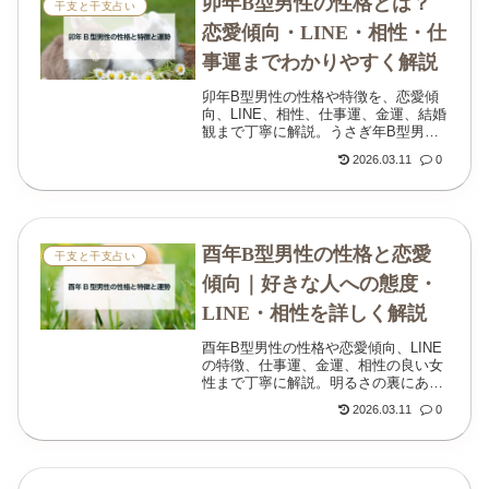
卯年B型男性の性格とは？
干支と干支占い
恋愛傾向・LINE・相性・仕
事運までわかりやすく解説
卯年B型男性の性格や特徴を、恋愛傾
向、LINE、相性、仕事運、金運、結婚
観まで丁寧に解説。うさぎ年B型男性
のやさしさと自由さのバランスがわか
2026.03.11
0
る記事です。
酉年B型男性の性格と恋愛
干支と干支占い
傾向｜好きな人への態度・
LINE・相性を詳しく解説
酉年B型男性の性格や恋愛傾向、LINE
の特徴、仕事運、金運、相性の良い女
性まで丁寧に解説。明るさの裏にある
繊細さや、本気のサインもわかりやす
2026.03.11
0
くまとめています。