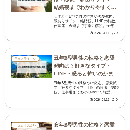
結婚観までわかりやすく解
説
ねずみ年B型男性の性格や恋愛傾向、
脈ありサイン、結婚観、LINEの特徴、
仕事運、金運まで丁寧に解説。子年B
型男性の本音や上手な付き合い方がわ
2026.03.11
0
かります。
丑年B型男性の性格と恋愛
干支と干支占い
傾向は？好きなタイプ・
LINE・怒ると怖いのかまで
解説
丑年B型男性の性格や特徴を、恋愛傾
向、好きなタイプ、LINEの特徴、結婚
観、仕事運までわかりやすく解説。怒
ると怖いのか、相性の良い女性はどん
2026.03.11
0
な人かも丁寧に紹介します。
亥年B型男性の性格と恋愛
干支と干支占い