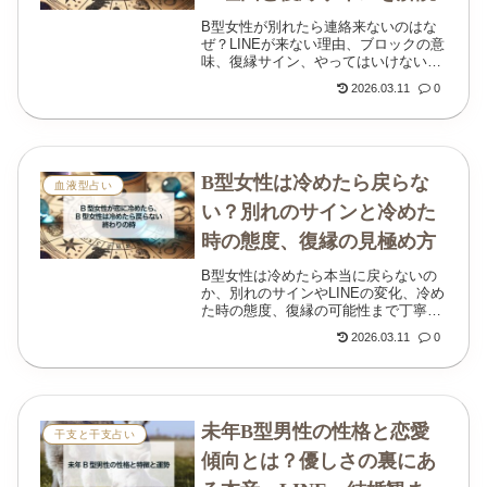
B型女性が別れたら連絡来ないのはな
ぜ？LINEが来ない理由、ブロックの意
味、復縁サイン、やってはいけない行
動までわかりやすく解説します。
2026.03.11
0
B型女性は冷めたら戻らな
血液型占い
い？別れのサインと冷めた
時の態度、復縁の見極め方
B型女性は冷めたら本当に戻らないの
か、別れのサインやLINEの変化、冷め
た時の態度、復縁の可能性まで丁寧に
解説します。急に冷たいと感じたとき
2026.03.11
0
の見極め方も紹介。
未年B型男性の性格と恋愛
干支と干支占い
傾向とは？優しさの裏にあ