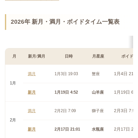
2026年 新月・満月・ボイドタイム一覧表
月
新月/満月
日時
月星座
ボイドタ
1月4日 21:5
満月
1月3日 19:03
蟹座
1月
1月19日 6:5
新月
1月19日 4:52
山羊座
2月3日 7:54
満月
2月2日 7:09
獅子座
2月
2月17日 21:
新月
2月17日 21:01
水瓶座