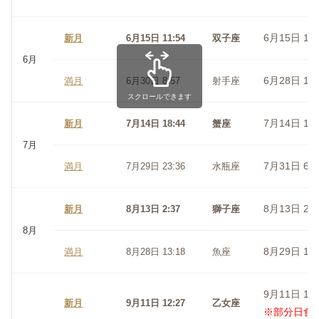
6月15日 11:
新月
6月15日 11:54
双子座
6月
6月28日 14:
満月
6月30日 8:57
射手座
スクロールできます
7月14日 18:
新月
7月14日 18:44
蟹座
7月
7月31日 6:2
満月
7月29日 23:36
水瓶座
8月13日 2:3
新月
8月13日 2:37
獅子座
8月
8月29日 1:1
満月
8月28日 13:18
魚座
9月11日 12:
新月
9月11日 12:27
乙女座
※部分日食