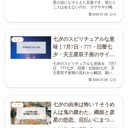
星の涙になぞらえた言葉です。雨だと
橋の伝説
二人は会えないのか、カササギの橋、
洗車雨、雨の七夕の過ごし方までわか
2026.07.05
0
りやすく紹介します。
七夕のスピリチュアルな意
七夕
味｜7月7日・777・旧暦七
夕・天王星双子座のサイン
願い事が叶う日の過ごし方
七夕のスピリチュアルな意味を、7月7
日、777七夕、旧暦・伝統的七夕、天
｜2026年七夕のスピリチュ
王星双子座期の流れから解説。願い
アルな意味
事、恋愛、復縁、仕事運、短冊の色、
2026.07.05
0
七夕にするといいことも紹介します。
七夕の由来は怖い？そうめ
七夕
んは鬼の腹わた、織姫と彦
星の悲恋、厄払いにまつわ
る本当の意味