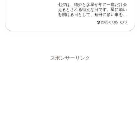
七夕は、織姫と彦星が年に一度だけ会
えるとされる特別な日です。星に願い
を届ける日として、短冊に願い事を書
いたり、恋愛成就や復縁のおまじない
2026.07.05
0
をしたりする方も多いでしょう。七夕
のおまじないは、昔から伝わるもの、
恋愛や復縁に使われ...
スポンサーリンク