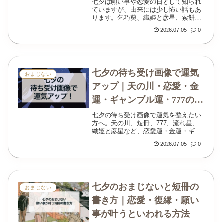
七夕は願い事や恋愛の日として知られ
ていますが、由来には少し怖い話もあ
ります。乞巧奠、織姫と彦星、索餅と
そうめん、鬼の腹わた、七夕流しまで
2026.07.05
0
解説します。
七夕の待ち受け画像で運気
おまじない
アップ｜天の川・恋愛・金
運・ギャンブル運・777の効
果
七夕の待ち受け画像で運気を整えたい
方へ。天の川、短冊、777、流れ星、
織姫と彦星など、恋愛運・金運・ギャ
ンブル運・人間関係におすすめの画像
2026.07.05
0
と使い方を紹介します。
七夕のおまじないと短冊の
おまじない
書き方｜恋愛・復縁・願い
事が叶うといわれる方法