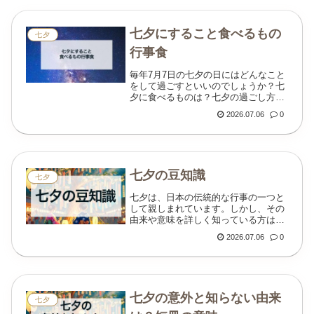
七夕にすること食べるもの
七夕
行事食
毎年7月7日の七夕の日にはどんなこと
をして過ごすといいのでしょうか？七
夕に食べるものは？七夕の過ごし方と
行事食についてです。七夕とは七夕と
2026.07.06
0
は毎年7月7日に行われる祭りで、この
日は織姫と彦星が天の川を渡って1年
に1度だけ会う...
七夕の豆知識
七夕
七夕は、日本の伝統的な行事の一つと
して親しまれています。しかし、その
由来や意味を詳しく知っている方は少
ないかもしれません。本記事では、七
2026.07.06
0
夕の歴史や風習、飾りの意味などを詳
しく解説します。七夕とは？中国から
伝わった五節句の一...
七夕の意外と知らない由来
七夕