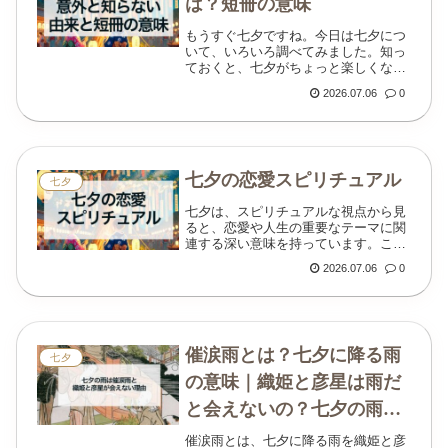
は？短冊の意味
もうすぐ七夕ですね。今日は七夕につ
いて、いろいろ調べてみました。知っ
ておくと、七夕がちょっと楽しくなる
かもしれませんよ？七夕とは？中国か
2026.07.06
0
ら伝わった五節句の一つ 七夕は、元々
奈良時代に中国から伝わった五つの季
節の節目の行事で...
七夕の恋愛スピリチュアル
七夕
七夕は、スピリチュアルな視点から見
ると、恋愛や人生の重要なテーマに関
連する深い意味を持っています。この
日には、恋愛運を高めるだけでなく、
2026.07.06
0
魂の成長や天命に気づくためのエネル
ギーが強く働くとされています。ここ
では、七夕のスピリ...
催涙雨とは？七夕に降る雨
七夕
の意味｜織姫と彦星は雨だ
と会えないの？七夕の雨は
不吉？洗車雨・カササギの
催涙雨とは、七夕に降る雨を織姫と彦