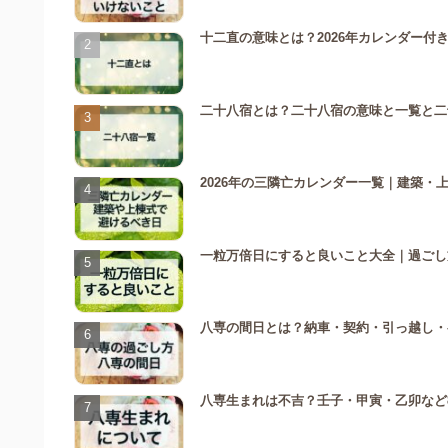
十二直の意味とは？2026年カレンダー
二十八宿とは？二十八宿の意味と一覧と二
2026年の三隣亡カレンダー一覧｜建築
一粒万倍日にすると良いこと大全｜過ごし
八専の間日とは？納車・契約・引っ越し・参
八専生まれは不吉？壬子・甲寅・乙卯など