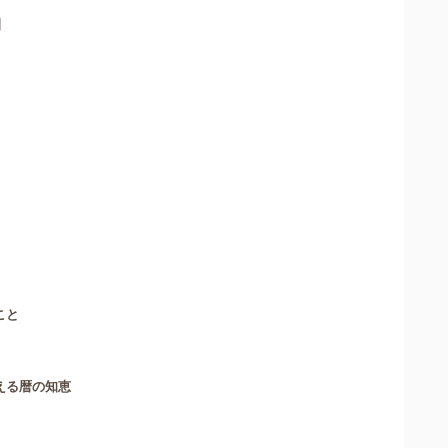
】
こと
える暦の知恵