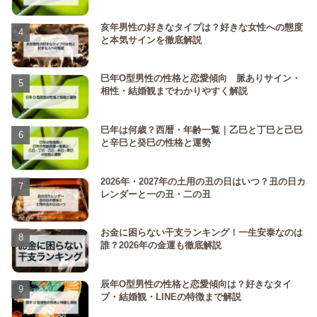
亥年男性の好きなタイプは？好きな女性への態度
と本気サインを徹底解説
巳年O型男性の性格と恋愛傾向 脈ありサイン・
相性・結婚観までわかりやすく解説
巳年は何歳？西暦・年齢一覧｜乙巳と丁巳と己巳
と辛巳と癸巳の性格と運勢
2026年・2027年の土用の丑の日はいつ？丑の日カ
レンダーと一の丑・二の丑
お金に困らない干支ランキング！一生安泰なのは
誰？2026年の金運も徹底解説
辰年O型男性の性格と恋愛傾向は？好きなタイ
プ・結婚観・LINEの特徴まで解説