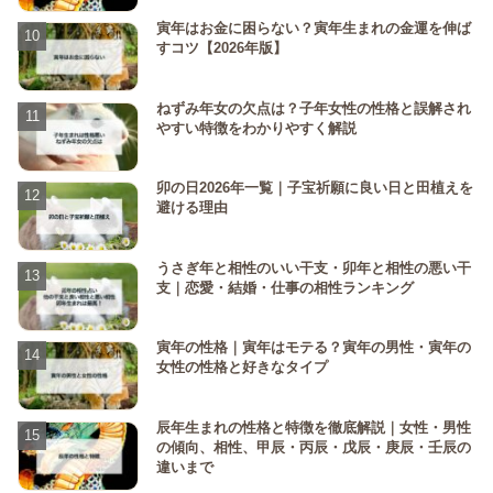
寅年はお金に困らない？寅年生まれの金運を伸ば
すコツ【2026年版】
ねずみ年女の欠点は？子年女性の性格と誤解され
やすい特徴をわかりやすく解説
卯の日2026年一覧｜子宝祈願に良い日と田植えを
避ける理由
うさぎ年と相性のいい干支・卯年と相性の悪い干
支｜恋愛・結婚・仕事の相性ランキング
寅年の性格｜寅年はモテる？寅年の男性・寅年の
女性の性格と好きなタイプ
辰年生まれの性格と特徴を徹底解説｜女性・男性
の傾向、相性、甲辰・丙辰・戊辰・庚辰・壬辰の
違いまで