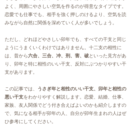
よく、周囲にやさしい空気を作るのが得意なタイプです。
恋愛でも仕事でも、相手を強く押しのけるより、空気を読
みながら自然に関係を深めていく人が多いでしょう。
ただし、どれほどやさしい卯年でも、すべての干支と同じ
ようにうまくいくわけではありません。十二支の相性に
は、昔から
六合、三合、冲、刑、害、破
といった見方があ
り、卯年と特に相性のいい干支、反対にぶつかりやすい干
支があります。
この記事では、
うさぎ年と相性のいい干支、卯年と相性の
悪い干支
をわかりやすく解説します。恋愛、結婚、仕事、
家族、友人関係でどう付き合えばよいのかも紹介しますの
で、気になる相手が卯年の人、自分が卯年生まれの人はぜ
ひ参考にしてください。