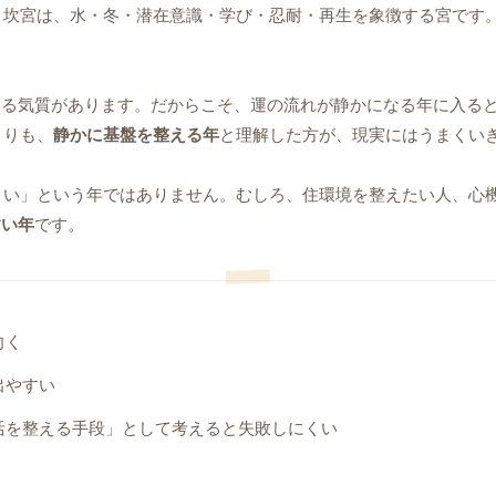
。坎宮は、水・冬・潜在意識・学び・忍耐・再生を象徴する宮です
する気質があります。だからこそ、運の流れが静かになる年に入る
よりも、
静かに基盤を整える年
と理解した方が、現実にはうまくい
がよい」という年ではありません。むしろ、住環境を整えたい人、心
すい年
です。
向く
出やすい
活を整える手段」として考えると失敗しにくい