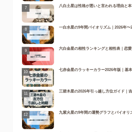
八白土星は性格が悪いと言われる理由と本
一白水星の9年間バイオリズム｜2026年〜
六白金星の相性ランキングと相性表｜恋愛
七赤金星のラッキーカラー2026年版｜基
三碧木星の2026年引っ越し方位ガイド｜
九紫火星の9年間の運勢グラフとバイオリズム