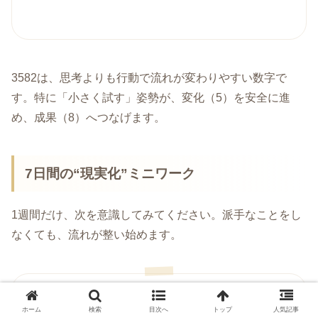
3582は、思考よりも行動で流れが変わりやすい数字で
す。特に「小さく試す」姿勢が、変化（5）を安全に進
め、成果（8）へつなげます。
7日間の“現実化”ミニワーク
1週間だけ、次を意識してみてください。派手なことをし
なくても、流れが整い始めます。
ホーム
検索
目次へ
トップ
人気記事
毎日、
自分の本音を1つ
メモする（3）