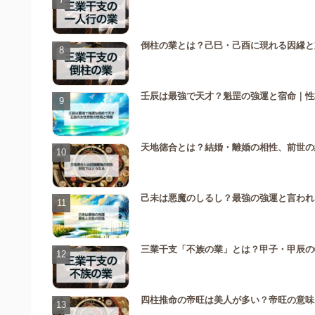
倒柱の業とは？己巳・己酉に現れる因縁と
壬辰は最強で天才？魁罡の強運と宿命｜性
天地徳合とは？結婚・離婚の相性、前世の
己未は悪魔のしるし？最強の強運と言われ
三業干支「不族の業」とは？甲子・甲辰の
四柱推命の帝旺は美人が多い？帝旺の意味