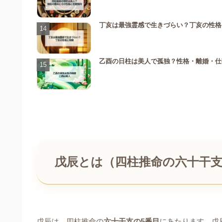
丁亥は最強霊感で生きづらい？丁亥の性格
乙酉の日柱は美人で孤独？性格・離婚・仕
戊辰とは（四柱推命の六十干
戊辰は、四柱推命の
六十干支の5番目
にあたります。戊