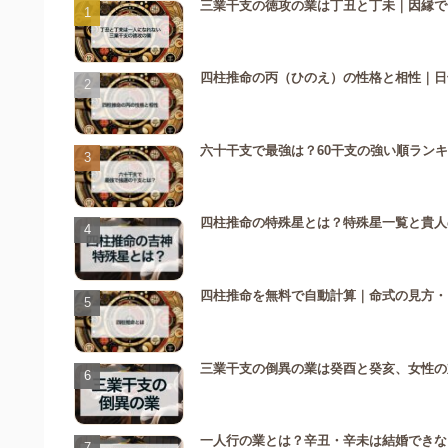
三業干支の徳攻の業は丁丑と丁未｜因縁で
四柱推命の丙（ひのえ）の性格と相性｜日
六十干支で最強は？60干支の強い順ラン
四柱推命の特殊星とは？特殊星一覧と貴人
四柱推命を無料で自動計算｜命式の見方・
三業干支の倒異の業は癸酉と癸亥、女性の
一人行の業とは？辛丑・辛未は結婚できな