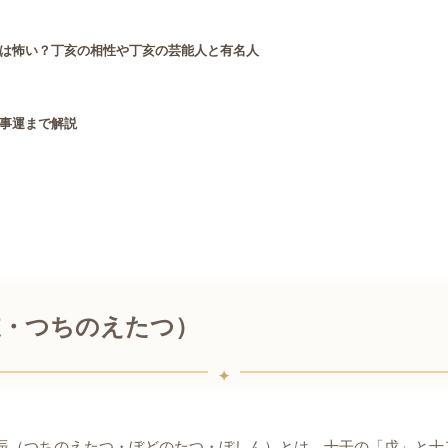
は怖い？丁亥の相性や丁亥の芸能人と有名人
事運まで解説
支・つちのえたつ）
辰（つちのえたつ・ぼどのたつ・ぼしん）とは、十干の「戊」と十