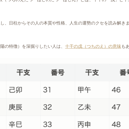
視し、日柱からその人の本質や性格、人生の運勢のクセを読み解き
の陽の特徴）を深掘りしたい人は、
十干の戊（つちのえ）の意味
も