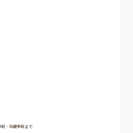
帝旺・印綬帝旺まで