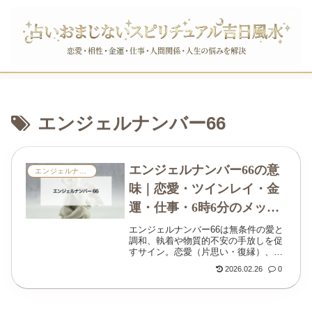
エンジェルナンバー66
エンジェルナンバー66の意
エンジェルナンバー
味｜恋愛・ツインレイ・金
運・仕事・6時6分のメッセ
ージ
エンジェルナンバー66は無条件の愛と
調和、執着や物質的不安の手放しを促
すサイン。恋愛（片思い・復縁）、ツ
インレイのサイレント期間、金運・仕
2026.02.26
0
事、車のナンバー66や6時6分を見る意
味まで、具体的に解説します。