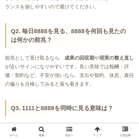
ランスを崩しやすいので避けてください。
Q2. 毎日8888を見る、8888を何回も見たの
は何かの前兆？
前兆として受け取るなら、
成果の回収期
や
現実の整え直し
が近いサインになりやすいです。良い意味では報酬・評
価・契約など。不安が強いなら、支出や契約、休息、責任
の偏りを点検してみると落ち着きます。
Q3. 1111と8888を同時に見る意味は？
1111は“始まり”、8888は“実り”の象徴として語られること
が多いです。つまり、
始めたことが実りにつながる流れ
。
ホーム
検索
目次へ
トップ
人気記事