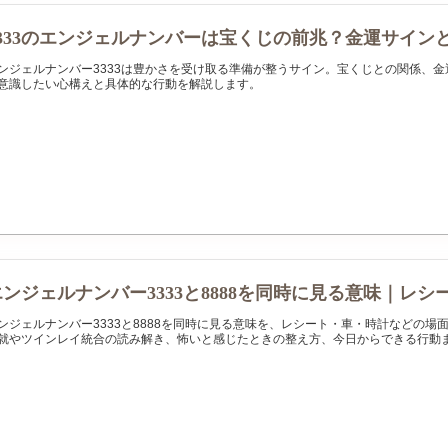
3333のエンジェルナンバーは宝くじの前兆？金運サイン
ンジェルナンバー3333は豊かさを受け取る準備が整うサイン。宝くじとの関係、
意識したい心構えと具体的な行動を解説します。
エンジェルナンバー3333と8888を同時に見る意味｜レ
ンジェルナンバー3333と8888を同時に見る意味を、レシート・車・時計などの
就やツインレイ統合の読み解き、怖いと感じたときの整え方、今日からできる行動