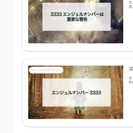
エ
点
エンジェルナンバー
エ
や