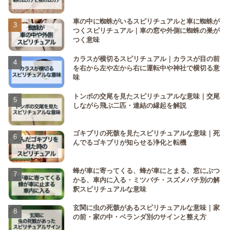
車の中に蜘蛛がいるスピリチュアルと車に蜘蛛が
つくスピリチュアル｜車の窓や外側に蜘蛛の巣が
つく意味
カラスが横切るスピリチュアル｜カラスが目の前
を右から左や左から右に運転中や神社で横切る意
味
トンボの交尾を見たスピリチュアルな意味｜交尾
しながら飛ぶ二匹・連結の縁起を解説
ゴキブリの死骸を見たスピリチュアルな意味｜死
んでるゴキブリが知らせる浄化と転機
蜂が車に寄ってくる、蜂が車にとまる、窓にぶつ
かる、車内に入る・ミツバチ・スズメバチ別の解
釈スピリチュアルな意味
玄関に虫の死骸があるスピリチュアルな意味｜家
の前・家の中・ベランダ別のサインと整え方