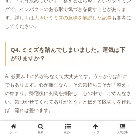
す。「もう決めていい」「整えるなら今」というタイミン
グで、インパクトのある形で気づきを促すことがありま
す。詳しくは
大きいミミズの意味を解説した記事
も参考に
してください。
Q4. ミミズを踏んでしまいました。運気は下
がりますか？
A. 必要以上に怖がらなくて大丈夫です。うっかりは誰に
でもあります。心が痛むなら、その気持ちこそが「整え」
の始まり。帰宅後に玄関を掃除し、心の中で「ごめんなさ
い、気づかせてくれてありがとう」と伝えて区切りを作れ
ば、流れは整います。
Q5. ミミズが家の中に入ってきたときの意味
ホーム
検索
目次へ
トップ
人気記事