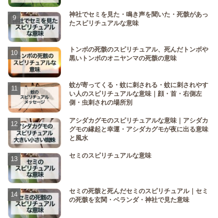
神社でセミを見た・鳴き声を聞いた・死骸があっ
たスピリチュアルな意味
トンボの死骸のスピリチュアル、死んだトンボや
黒いトンボのオニヤンマの死骸の意味
蚊が寄ってくる・蚊に刺される・蚊に刺されやす
い人のスピリチュアルな意味｜顔・首・右側左
側・虫刺されの場所別
アシダカグモのスピリチュアルな意味｜アシダカ
グモの縁起と幸運・アシダカグモが夜に出る意味
と風水
セミのスピリチュアルな意味
セミの死骸と死んだセミのスピリチュアル｜セミ
の死骸を玄関・ベランダ・神社で見た意味