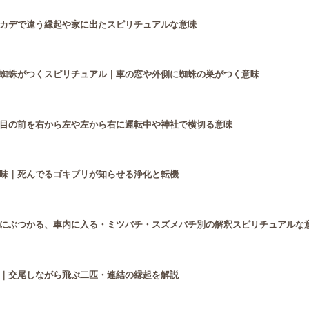
カデで違う縁起や家に出たスピリチュアルな意味
蜘蛛がつくスピリチュアル｜車の窓や外側に蜘蛛の巣がつく意味
目の前を右から左や左から右に運転中や神社で横切る意味
味｜死んでるゴキブリが知らせる浄化と転機
にぶつかる、車内に入る・ミツバチ・スズメバチ別の解釈スピリチュアルな
｜交尾しながら飛ぶ二匹・連結の縁起を解説