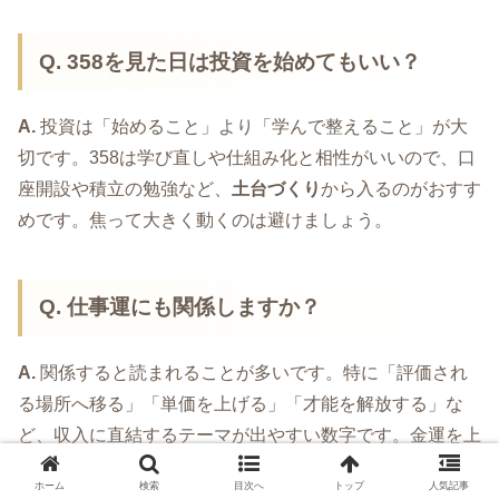
Q. 358を見た日は投資を始めてもいい？
A.
投資は「始めること」より「学んで整えること」が大
切です。358は学び直しや仕組み化と相性がいいので、口
座開設や積立の勉強など、
土台づくり
から入るのがおすす
めです。焦って大きく動くのは避けましょう。
Q. 仕事運にも関係しますか？
A.
関係すると読まれることが多いです。特に「評価され
る場所へ移る」「単価を上げる」「才能を解放する」な
ど、収入に直結するテーマが出やすい数字です。金運を上
げたいなら、宝くじだけでなくキャリア面の行動も同時に
ホーム
検索
目次へ
トップ
人気記事
整えると強いです。