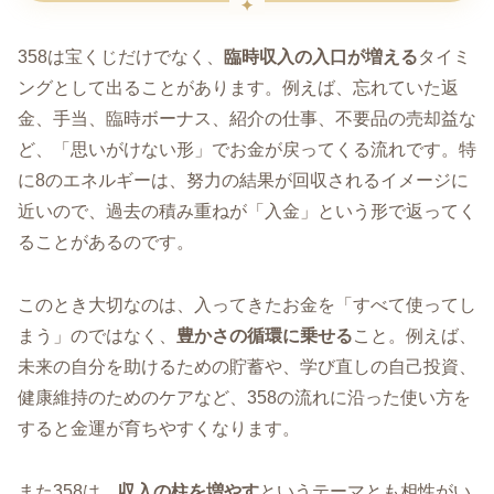
358は宝くじだけでなく、
臨時収入の入口が増える
タイミ
ングとして出ることがあります。例えば、忘れていた返
金、手当、臨時ボーナス、紹介の仕事、不要品の売却益な
ど、「思いがけない形」でお金が戻ってくる流れです。特
に8のエネルギーは、努力の結果が回収されるイメージに
近いので、過去の積み重ねが「入金」という形で返ってく
ることがあるのです。
このとき大切なのは、入ってきたお金を「すべて使ってし
まう」のではなく、
豊かさの循環に乗せる
こと。例えば、
未来の自分を助けるための貯蓄や、学び直しの自己投資、
健康維持のためのケアなど、358の流れに沿った使い方を
すると金運が育ちやすくなります。
また358は、
収入の柱を増やす
というテーマとも相性がい