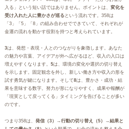
入る」という短い話ではありません。ポイントは、
変化を
受け入れた人に豊かさが巡る
という流れです。358は
「3」「5」「8」の組み合わせでできていて、それぞれが
金運の流れを動かす役割を持つと考えられています。
3
は、発想・表現・人とのつながりを象徴します。あなた
の魅力や言葉、アイデアが外へ広がるほど、収入の入口は
増えやすくなります。
5
は、環境の変化や選択の切り替え
を示します。固定観念を外し、新しい働き方や収入の形を
試す勇気が鍵になります。そして
8
は、豊かさ・成功・結
果を意味する数字。努力が形になりやすく、成果や報酬が
「現実として戻ってくる」タイミングを告げることが多い
のです。
つまり358は、
発信（3）→行動の切り替え（5）→結果と
しての豊かさ（8）
という順番で、お金の流れを整える合