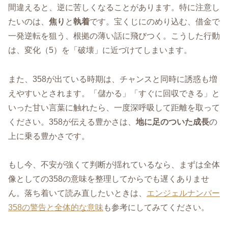
間違えると、逆に苦しくなることがあります。特に注意し
たいのは、
焦り
と
執着
です。宝くじにのめり込む、借金で
一発逆転を狙う、根拠の薄い話に飛びつく。こうした行動
は、変化（5）を「破壊」に近づけてしまいます。
また、358が出ている時期は、チャンスと同時に誘惑も増
えやすいとされます。「儲かる」「すぐに回収できる」と
いった甘い言葉に触れたら、一度深呼吸して距離を取って
ください。358が伝える豊かさは、
地に足のついた成長
の
上に乗る豊かさです。
もし今、不安が強くて判断が揺れているなら、まずは全体
像としての358の意味を整理してからでも遅くありませ
ん。落ち着いて読み直したいときは、
エンジェルナンバー
358の警告と全体的な意味
も参考にしてみてください。