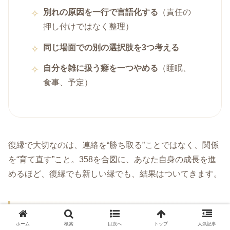
別れの原因を一行で言語化する
（責任の
押し付けではなく整理）
同じ場面での別の選択肢を3つ考える
自分を雑に扱う癖を一つやめる
（睡眠、
食事、予定）
復縁で大切なのは、連絡を“勝ち取る”ことではなく、関係
を“育て直す”こと。358を合図に、あなた自身の成長を進
めるほど、復縁でも新しい縁でも、結果はついてきます。
ツインレイ要素が気になる：焦りを鎮める待
ホーム
検索
目次へ
トップ
人気記事
ち受けとして使う