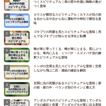
つくスピリチュアル｜車の窓や外側に蜘蛛の巣が
つく意味
カラスが横切るスピリチュアル｜カラスが目の前
を右から左や左から右に運転中や神社で横切る意
味
ゴキブリの死骸を見たスピリチュアルな意味｜死
んでるゴキブリが知らせる浄化と転機
蜂が車に寄ってくる、蜂が車にとまる、窓にぶつ
かる、車内に入る・ミツバチ・スズメバチ別の解
釈スピリチュアルな意味
トンボの交尾を見たスピリチュアルな意味｜交尾
しながら飛ぶ二匹・連結の縁起を解説
玄関に虫の死骸があるスピリチュアルな意味｜家
の前・家の中・ベランダ別のサインと整え方
アシダカグモのスピリチュアルな意味｜アシダカ
グモの縁起と幸運・アシダカグモが夜に出る意味