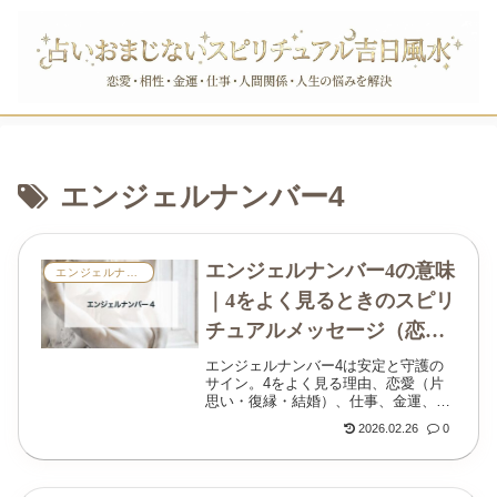
エンジェルナンバー4
エンジェルナンバー4の意味
エンジェルナンバー
｜4をよく見るときのスピリ
チュアルメッセージ（恋
愛・仕事・金運・ツインレ
エンジェルナンバー4は安定と守護の
サイン。4をよく見る理由、恋愛（片
イ・004）
思い・復縁・結婚）、仕事、金運、ツ
インレイ、004の意味と整えアクショ
2026.02.26
0
ンを解説。