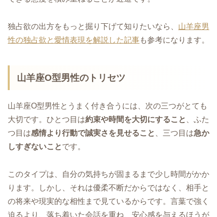
独占欲の出方をもっと掘り下げて知りたいなら、
山羊座男
性の独占欲と愛情表現を解説した記事
も参考になります。
山羊座O型男性のトリセツ
山羊座O型男性とうまく付き合うには、次の三つがとても
大切です。ひとつ目は
約束や時間を大切にすること
、ふた
つ目は
感情より行動で誠実さを見せること
、三つ目は
急か
しすぎないこと
です。
このタイプは、自分の気持ちが固まるまで少し時間がかか
ります。しかし、それは優柔不断だからではなく、相手と
の将来や現実的な相性まで見ているからです。言葉で強く
迫るより、落ち着いた会話を重ね、安心感を与えるほうが