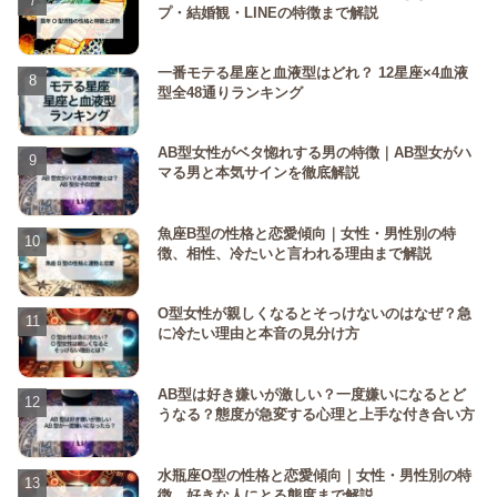
プ・結婚観・LINEの特徴まで解説
一番モテる星座と血液型はどれ？ 12星座×4血液
型全48通りランキング
AB型女性がベタ惚れする男の特徴｜AB型女がハ
マる男と本気サインを徹底解説
魚座B型の性格と恋愛傾向｜女性・男性別の特
徴、相性、冷たいと言われる理由まで解説
O型女性が親しくなるとそっけないのはなぜ？急
に冷たい理由と本音の見分け方
AB型は好き嫌いが激しい？一度嫌いになるとど
うなる？態度が急変する心理と上手な付き合い方
水瓶座O型の性格と恋愛傾向｜女性・男性別の特
徴、好きな人にとる態度まで解説