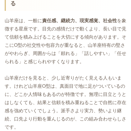
る
山羊座は、一般に
責任感、継続力、現実感覚、社会性
を象
徴する星座です。目先の感情だけで動くより、長い目で見
て信頼を積み上げることを大切にする傾向があります。そ
こにO型の社交性や包容力が重なると、山羊座特有の堅さ
がやわらぎ、周囲からは「頼れる」「話しやすい」「任せ
られる」と感じられやすくなります。
山羊座だけを見ると、少し近寄りがたく見える人もいま
す。けれど山羊座O型は、真面目で地に足がついているの
に、どこか人情味もあるのが特徴です。無理に目立とうと
はしなくても、結果と信頼を積み重ねることで自然に存在
感を強めていくでしょう。派手さより実力、勢いより継
続、口先より行動を重んじるのが、この組み合わせらしさ
です。