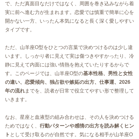
で、ただ真面目なだけではなく、周囲を巻き込みながら着
実に前へ進む力が生まれます。恋愛では慎重で簡単に心を
開かない一方、いったん本気になると長く深く愛しやすい
タイプです。
ただ、山羊座O型をひとつの言葉で決めつけるのは少し違
います。しっかり者に見えて実は傷つきやすかったり、冷
静に見えて内面には強い情熱を抱えていたりするからで
す。このページでは、山羊座O型の
基本性格、男性と女性
の違い、恋愛傾向、独占欲や嫉妬の出方、仕事運、2026
年の流れ
までを、読者が日常で役立てやすい形で整理して
いきます。
なお、星座と血液型の組み合わせは、その人を決めつける
ためではなく、
行動パターンや感情の出方を読み解くヒン
ト
として受け取るのが自然です。気になる相手が山羊座O