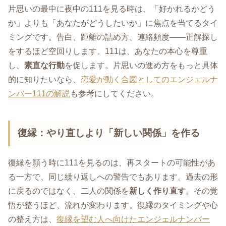
片思いの最中に夜中の111を見る時は、「好かれるかどう
か」よりも「あなたがどうしたいか」に焦点を当てるタイ
ミングです。告白、距離の詰め方、連絡頻度――正解探し
をするほど空回りします。111は、あなたの本心を尊重
し、
素直な行動
を促します。片思いの進め方をもっと具体
的に知りたいなら、
恋愛が動く合図としてのエンジェルナ
ンバー111の解説
も参考にしてください。
復縁：やり直しより「新しい関係」を作る
復縁を願う時に111を見るのは、再スタートの可能性があ
る一方で、同じ繰り返しへの警告でもあります。過去の形
に戻るのではなく、二人の関係を
新しく作り直す
。その覚
悟が整うほど、流れが変わります。復縁のタイミングや心
の整え方は、
復縁を望む人へ向けたエンジェルナンバー