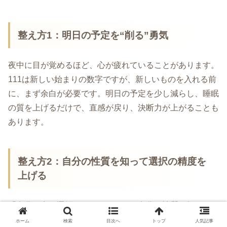
整え方1：明日の予定を“削る”勇気
夜中に目が覚めるほど、心が疲れていることがあります。
111は新しい始まりの数字ですが、新しいものを入れる前
に、まず余白が必要です。明日の予定を少し減らし、睡眠
の質を上げるだけで、直感が戻り、決断力が上がることも
あります。
整え方2：自分の性質を知って選択の精度を
上げる
「自分に合う選択」をしたいなら、自分の性質を知るのが
早道です。東洋の命術である四柱推命では、生まれ持った
ホーム
検索
目次へ
トップ
人気記事