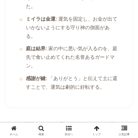
た。
ミイラは金運:
運気を固定し、お金が出て
いかないようにする守り神の側面があ
る。
庭は結界:
家の中に悪い気が入るのを、庭
先で食い止めてくれた名誉あるガードマ
ン。
感謝が鍵:
「ありがとう」と伝えて土に還
すことで、運気は劇的に好転する。
カエルの死骸やミイラを見た時のショックは、「気づき」
のための衝撃です。 「ああ、守られたんだな」と気づく
ホーム
検索
目次へ
トップ
人気記事