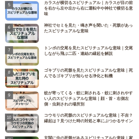
カラスが横切るスピリチュアル｜カラスが目の前
を右から左や左から右に運転中や神社で横切る意
味
神社でセミを見た・鳴き声を聞いた・死骸があっ
たスピリチュアルな意味
トンボの交尾を見たスピリチュアルな意味｜交尾
しながら飛ぶ二匹・連結の縁起を解説
ゴキブリの死骸を見たスピリチュアルな意味｜死
んでるゴキブリが知らせる浄化と転機
蚊が寄ってくる・蚊に刺される・蚊に刺されやす
い人のスピリチュアルな意味｜顔・首・右側左
側・虫刺されの場所別
コウモリの死骸のスピリチュアルな意味｜不吉？
縁起は？見つけた時の対処と車にぶつかるサイン
玄関に虫の死骸があるスピリチュアルな意味｜家