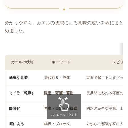
分かりやすく、カエルの状態による意味の違いを表にまと
めました。
カエルの状態
キーワード
スピリチ
新鮮な死骸
身代わり・浄化
直近で起こるはずだった
ミイラ（乾燥）
固定・守護・蓄財
長期間にわたる守護の完
白骨化
再生・自然への回帰
問題の完全な消滅。土台
スクロールできます
庭にある
結界・ブロック
外からの邪気を家に入れ