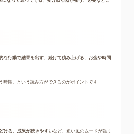
形になって返ってくる
、
受け取る器が整う
、
必要なとこ
的な行動で結果を出す
、
続けて積み上げる
、
お金や時間
う時期、という読み方ができるのがポイントです。
どける
、
成果が続きやすい
など、追い風のムードが強ま