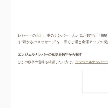
レシートの合計、車のナンバー、ふと見た数字が「88
す“豊かさのメッセージ”を、宝くじ運と金運アップの
エンジェルナンバーの意味を数字から探す
ほかの数字の意味も確認したい方は、
エンジェルナンバー