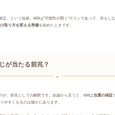
確定」という短絡。888は“可能性が開く”サインであって、何も
受け取り方を変える準備
を始めたときです。
くじが当たる前兆？
のが、前兆としての解釈です。結論から言うと、888は
当選の保証
わりやすくなるのは確かにあります。