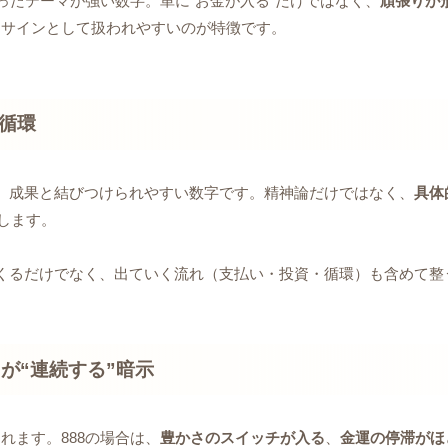
ったテーマが強い数字。単に“お金が入る”だけではなく、
頑張りが
すサインとして扱われやすいのが特徴です。
循環
、成果と結びつけられやすい数字です。精神論だけではなく、
具体
します。
くるだけでなく、出ていく流れ（支払い・投資・循環）も含めて整
が“連続する”暗示
れます。888の場合は、
豊かさのスイッチが入る
、
金運の停滞がほ