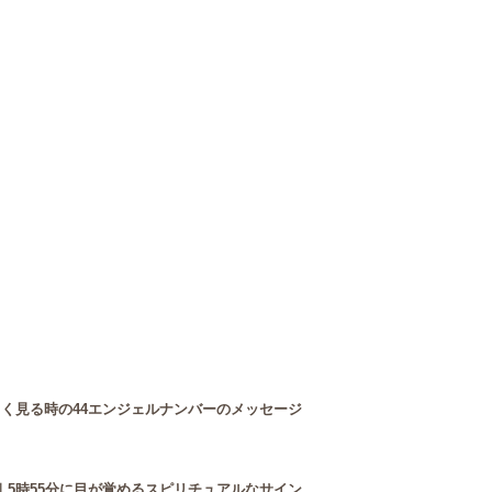
よく見る時の44エンジェルナンバーのメッセージ
｜5時55分に目が覚めるスピリチュアルなサイン