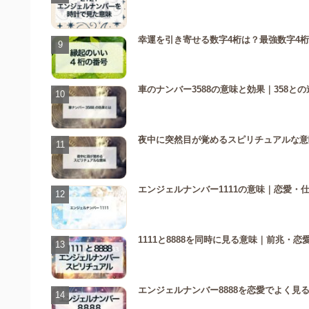
幸運を引き寄せる数字4桁は？最強数字4
車のナンバー3588の意味と効果｜358
夜中に突然目が覚めるスピリチュアルな意
エンジェルナンバー1111の意味｜恋愛・
1111と8888を同時に見る意味｜前兆・
エンジェルナンバー8888を恋愛でよく