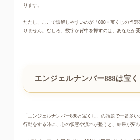
ります。
ただし、ここで誤解しやすいのが「888＝宝くじの当選
りません。むしろ、数字が背中を押すのは、あなたが
エンジェルナンバー888は宝
「エンジェルナンバー888と宝くじ」の話題で一番多い
行動をする時に、心の状態や流れが整うと、結果が変