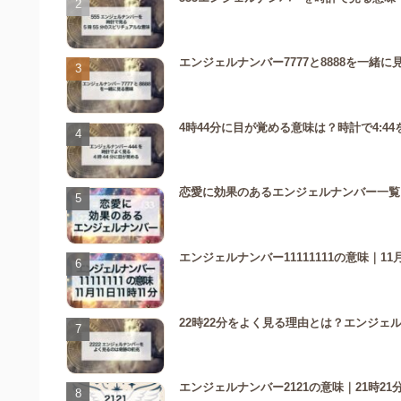
エンジェルナンバー7777と8888を一
4時44分に目が覚める意味は？時計で4:
恋愛に効果のあるエンジェルナンバー一覧
エンジェルナンバー11111111の意味｜11
22時22分をよく見る理由とは？エンジェ
エンジェルナンバー2121の意味｜21時