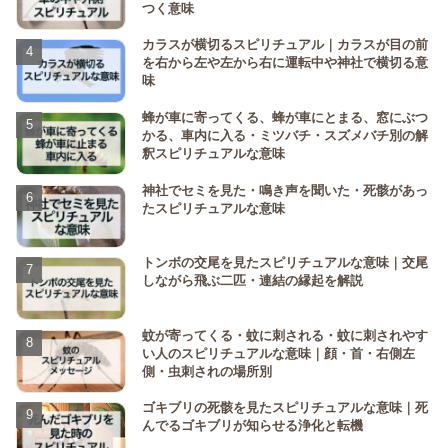
つく意味
カラスが横切るスピリチュアル｜カラスが目の前
を右から左や左から右に運転中や神社で横切る意
味
蜂が車に寄ってくる、蜂が車にとまる、窓にぶつ
かる、車内に入る・ミツバチ・スズメバチ別の解
釈スピリチュアルな意味
神社でセミを見た・鳴き声を聞いた・死骸があっ
たスピリチュアルな意味
トンボの交尾を見たスピリチュアルな意味｜交尾
しながら飛ぶ二匹・連結の縁起を解説
蚊が寄ってくる・蚊に刺される・蚊に刺されやす
い人のスピリチュアルな意味｜顔・首・右側左
側・虫刺されの場所別
ゴキブリの死骸を見たスピリチュアルな意味｜死
んでるゴキブリが知らせる浄化と転機