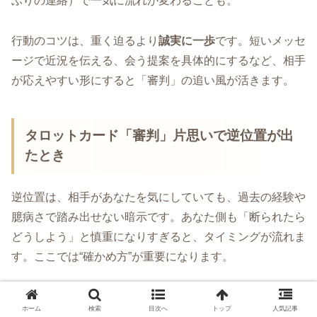
ぶりの連絡）で一気に流れが変わることも。
行動のコツは、重く迫るより
誠実に一歩
です。短いメッセ
ージで近況を伝える、会う提案を具体的にするなど、相手
が応えやすい形にすると「審判」の追い風が活きます。
タロットカード「審判」片思いで逆位置が出
たとき
逆位置は、相手があなたを気にしていても、過去の経験や
臆病さで踏み出せない暗示です。あなた側も「断られたら
どうしよう」と慎重になりすぎると、タイミングが流れま
す。ここでは“確かめ方”が重要になります。
おすすめは、軽い接点を増やして反応を見ることです。返
ホーム
検索
目次へ
トップ
人気記事
信の速さ、質問の有無、会話を続けようとする姿勢が増え