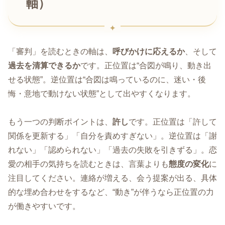
軸）
「審判」を読むときの軸は、
呼びかけに応えるか
、そして
過去を清算できるか
です。正位置は“合図が鳴り、動き出
せる状態”。逆位置は“合図は鳴っているのに、迷い・後
悔・意地で動けない状態”として出やすくなります。
もう一つの判断ポイントは、
許し
です。正位置は「許して
関係を更新する」「自分を責めすぎない」。逆位置は「謝
れない」「認められない」「過去の失敗を引きずる」。恋
愛の相手の気持ちを読むときは、言葉よりも
態度の変化
に
注目してください。連絡が増える、会う提案が出る、具体
的な埋め合わせをするなど、“動き”が伴うなら正位置の力
が働きやすいです。