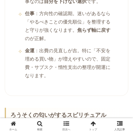
事なのは
自分を下げない選択
です。
仕事
：方向性の確認期。迷いがあるなら
「やるべきことの優先順位」を整理する
と守りが強くなります。
焦らず軸に戻す
のが正解。
金運
：出費の見直しが吉。特に「不安を
埋める買い物」が増えやすいので、固定
費・サブスク・惰性支出の整理が開運に
なります。
ろうそくの匂いがするスピリチュアル
ホーム
検索
目次へ
トップ
人気記事
ろうそく（蝋）の匂いは、祈り・誓い・集中の象徴。お線