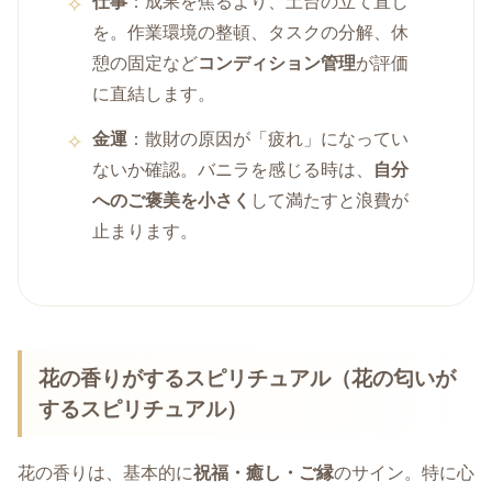
仕事
：成果を焦るより、土台の立て直し
を。作業環境の整頓、タスクの分解、休
憩の固定など
コンディション管理
が評価
に直結します。
金運
：散財の原因が「疲れ」になってい
ないか確認。バニラを感じる時は、
自分
へのご褒美を小さく
して満たすと浪費が
止まります。
花の香りがするスピリチュアル（花の匂いが
するスピリチュアル）
花の香りは、基本的に
祝福・癒し・ご縁
のサイン。特に心