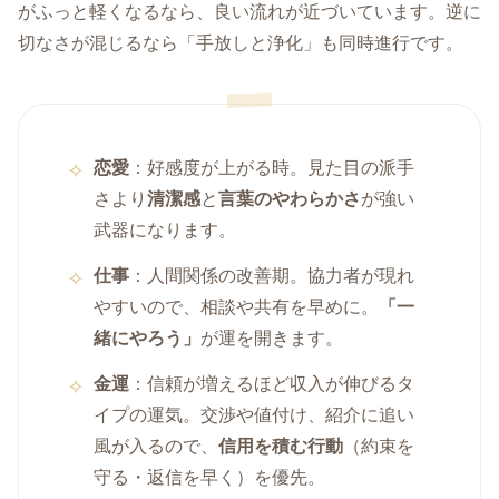
がふっと軽くなるなら、良い流れが近づいています。逆に
切なさが混じるなら「手放しと浄化」も同時進行です。
恋愛
：好感度が上がる時。見た目の派手
さより
清潔感
と
言葉のやわらかさ
が強い
武器になります。
仕事
：人間関係の改善期。協力者が現れ
やすいので、相談や共有を早めに。
「一
緒にやろう」
が運を開きます。
金運
：信頼が増えるほど収入が伸びるタ
イプの運気。交渉や値付け、紹介に追い
風が入るので、
信用を積む行動
（約束を
守る・返信を早く）を優先。