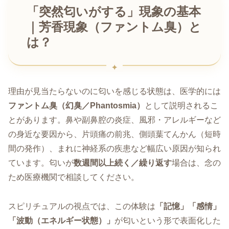
「突然匂いがする」現象の基本
｜芳香現象（ファントム臭）と
は？
理由が見当たらないのに匂いを感じる状態は、医学的には
ファントム臭（幻臭／Phantosmia）
として説明されるこ
とがあります。鼻や副鼻腔の炎症、風邪・アレルギーなど
の身近な要因から、片頭痛の前兆、側頭葉てんかん（短時
間の発作）、まれに神経系の疾患など幅広い原因が知られ
ています。匂いが
数週間以上続く／繰り返す
場合は、念の
ため医療機関で相談してください。
スピリチュアルの視点では、この体験は
「記憶」「感情」
「波動（エネルギー状態）」
が匂いという形で表面化した