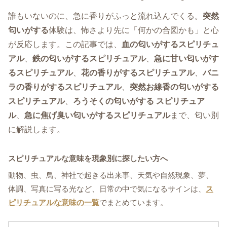
誰もいないのに、急に香りがふっと流れ込んでくる。
突然
匂いがする
体験は、怖さより先に「何かの合図かも」と心
が反応します。この記事では、
血の匂いがするスピリチュ
アル
、
鉄の匂いがするスピリチュアル
、
急に甘い匂いがす
るスピリチュアル
、
花の香りがするスピリチュアル
、
バニ
ラの香りがするスピリチュアル
、
突然お線香の匂いがする
スピリチュアル
、
ろうそくの匂いがする スピリチュア
ル
、
急に焦げ臭い匂いがするスピリチュアル
まで、匂い別
に解説します。
スピリチュアルな意味を現象別に探したい方へ
動物、虫、鳥、神社で起きる出来事、天気や自然現象、夢、
体調、写真に写る光など、日常の中で気になるサインは、
ス
ピリチュアルな意味の一覧
でまとめています。