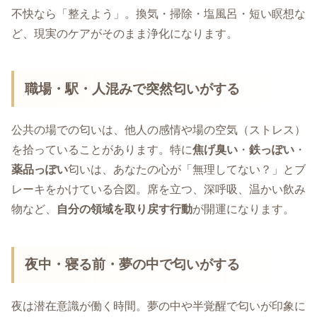
不快なら「整えよう」。換気・掃除・塩風呂・短い瞑想な
ど、現実のケアがそのまま浄化になります。
職場・駅・人混みで突然匂いがする
公共の場での匂いは、他人の感情や場の空気（ストレス）
を拾っていることがあります。特に
焦げ臭い
・
鉄っぽい
・
薬品っぽい
匂いは、あなたの心が「無理してない？」とブ
レーキをかけている合図。席を立つ、深呼吸、温かい飲み
物など、
自分の領域を取り戻す行動
が開運になります。
夜中・寝る前・夢の中で匂いがする
夜は潜在意識が働く時間。夢の中や半覚醒で匂いが印象に