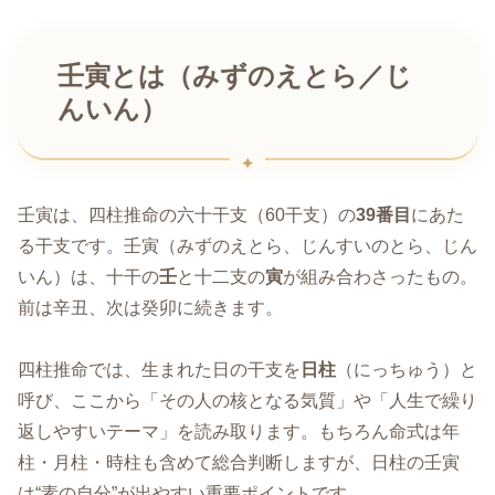
壬寅とは（みずのえとら／じ
んいん）
壬寅は、四柱推命の六十干支（60干支）の
39番目
にあた
る干支です。壬寅（みずのえとら、じんすいのとら、じん
いん）は、十干の
壬
と十二支の
寅
が組み合わさったもの。
前は辛丑、次は癸卯に続きます。
四柱推命では、生まれた日の干支を
日柱
（にっちゅう）と
呼び、ここから「その人の核となる気質」や「人生で繰り
返しやすいテーマ」を読み取ります。もちろん命式は年
柱・月柱・時柱も含めて総合判断しますが、日柱の壬寅
は“素の自分”が出やすい重要ポイントです。