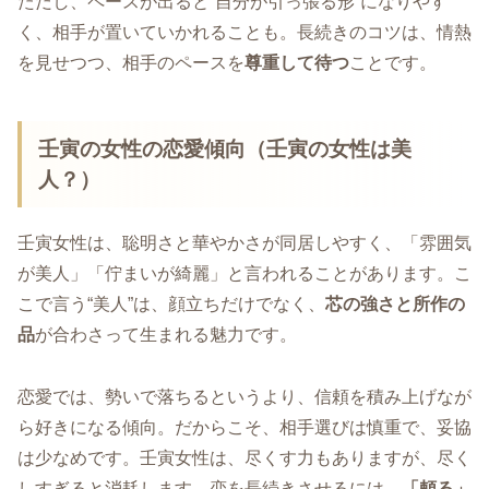
ただし、ペースが出ると“自分が引っ張る形”になりやす
く、相手が置いていかれることも。長続きのコツは、情熱
を見せつつ、相手のペースを
尊重して待つ
ことです。
壬寅の女性の恋愛傾向（壬寅の女性は美
人？）
壬寅女性は、聡明さと華やかさが同居しやすく、「雰囲気
が美人」「佇まいが綺麗」と言われることがあります。こ
こで言う“美人”は、顔立ちだけでなく、
芯の強さと所作の
品
が合わさって生まれる魅力です。
恋愛では、勢いで落ちるというより、信頼を積み上げなが
ら好きになる傾向。だからこそ、相手選びは慎重で、妥協
は少なめです。壬寅女性は、尽くす力もありますが、尽く
しすぎると消耗します。恋を長続きさせるには、
「頼る」