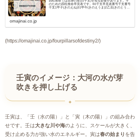
四柱推命では自身の星(日干支)を知る必要があります。そ
のための四柱推命早見表です。60干支早見表番号干支番号
干支1甲子(きのえね)31甲午(きのえうま)2乙丑(きのとう
し)32乙未(きのとひつじ)3丙寅(ひのえとら)33丙...
omajinai.co.jp
(https://omajinai.co.jp/fourpillarsofdestiny2/)
壬寅のイメージ：大河の水が芽
吹きを押し上げる
壬寅は、「壬（水の陽）」と「寅（木の陽）」の組み合わ
せです。壬は
大きな川や海
のように、スケールが大きく、
受け止める力が強い水のエネルギー。寅は
春の始まり
を告