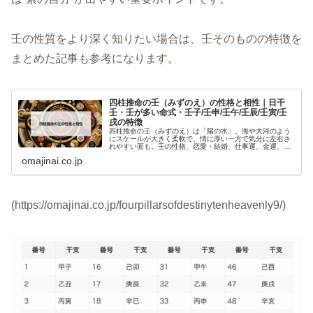
壬の性質をより深く知りたい場合は、壬そのものの特徴を
まとめた記事も参考になります。
四柱推命の壬（みずのえ）の性格と相性｜日干
壬・壬が多い命式・壬子/壬申/壬午/壬辰/壬寅/壬
戌の特徴
四柱推命の壬（みずのえ）は「陽の水」。海や大河のよう
にスケールが大きく柔軟で、情に厚い一方で気分に左右さ
れやすい面も。壬の性格、恋愛・結婚、仕事運、金運、健
康、壬が多い命式の傾向、十干の相性（壬と戊・壬と辛な
omajinai.co.jp
ど）や日柱が壬子/壬申/壬午/壬辰/壬寅/壬戌の特徴まで詳し
く解説します。
(https://omajinai.co.jp/fourpillarsofdestinytenheavenly9/)