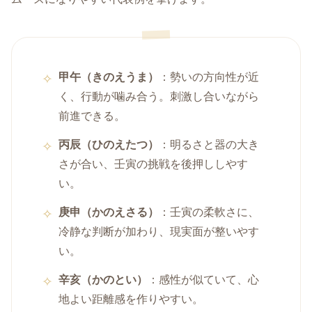
甲午（きのえうま）
：勢いの方向性が近
く、行動が噛み合う。刺激し合いながら
前進できる。
丙辰（ひのえたつ）
：明るさと器の大き
さが合い、壬寅の挑戦を後押ししやす
い。
庚申（かのえさる）
：壬寅の柔軟さに、
冷静な判断が加わり、現実面が整いやす
い。
辛亥（かのとい）
：感性が似ていて、心
地よい距離感を作りやすい。