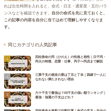
れば出生時間を入れると、命式・日主・通変星・五行バラ
ンスなどを確認できます。
自分の命式を先に見ておくと、
この記事の内容を自分に当てはめて理解しやすくなりま
す。
同じカテゴリの人気記事
四柱推命の丙（ひのえ）の性格と相性｜日干丙・
丙火の特徴、恋愛・仕事、丙子〜丙戌まで解説
三業干支の徳攻の業は丁丑と丁未｜因縁で一人に
なれない満たされない理由
六十干支で最強は？60干支の強い順ランキング｜
最強・強運の干支はどれ？
四柱推命を無料で自動計算｜命式の見方・自分の