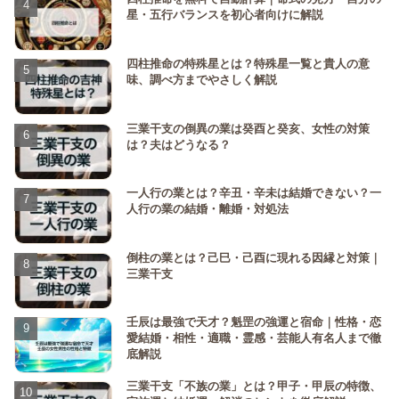
星・五行バランスを初心者向けに解説
四柱推命の特殊星とは？特殊星一覧と貴人の意
味、調べ方までやさしく解説
三業干支の倒異の業は癸酉と癸亥、女性の対策
は？夫はどうなる？
一人行の業とは？辛丑・辛未は結婚できない？一
人行の業の結婚・離婚・対処法
倒柱の業とは？己巳・己酉に現れる因縁と対策｜
三業干支
壬辰は最強で天才？魁罡の強運と宿命｜性格・恋
愛結婚・相性・適職・霊感・芸能人有名人まで徹
底解説
三業干支「不族の業」とは？甲子・甲辰の特徴、