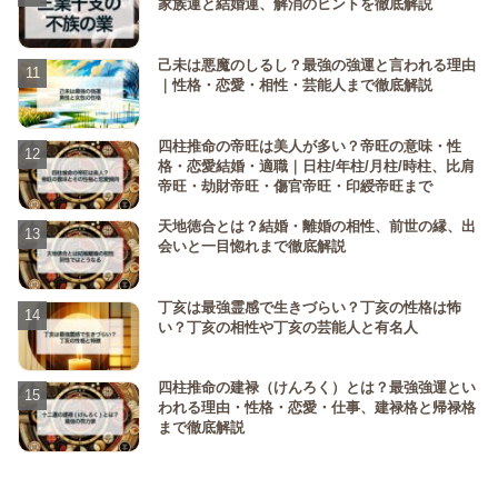
家族運と結婚運、解消のヒントを徹底解説
己未は悪魔のしるし？最強の強運と言われる理由
｜性格・恋愛・相性・芸能人まで徹底解説
四柱推命の帝旺は美人が多い？帝旺の意味・性
格・恋愛結婚・適職｜日柱/年柱/月柱/時柱、比肩
帝旺・劫財帝旺・傷官帝旺・印綬帝旺まで
天地徳合とは？結婚・離婚の相性、前世の縁、出
会いと一目惚れまで徹底解説
丁亥は最強霊感で生きづらい？丁亥の性格は怖
い？丁亥の相性や丁亥の芸能人と有名人
四柱推命の建禄（けんろく）とは？最強強運とい
われる理由・性格・恋愛・仕事、建禄格と帰禄格
まで徹底解説