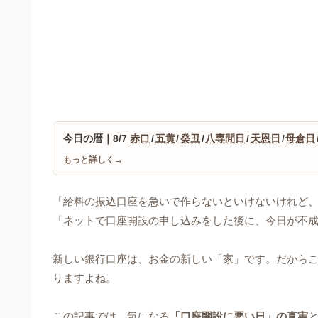
今日の暦｜8/7
赤口
/
五黄
/
癸丑
/
八専間日
/
天恩日
/
母倉日
もっと詳しく→
「給料の振込口座を急いで作らないといけないけれど
「ネットで口座開設の申し込みをした後に、今日が不
新しい銀行口座は、お金の新しい「家」です。だから
りますよね。
この記事では、気になる
「口座開設に悪い日」の真実