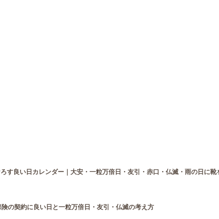
をおろす良い日カレンダー｜大安・一粒万倍日・友引・赤口・仏滅・雨の日に靴
年】保険の契約に良い日と一粒万倍日・友引・仏滅の考え方