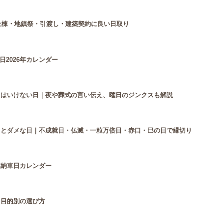
ー｜上棟・地鎮祭・引渡し・建築契約に良い日取り
2026年カレンダー
ってはいけない日｜夜や葬式の言い伝え、曜日のジンクスも解説
い日とダメな日｜不成就日・仏滅・一粒万倍日・赤口・巳の日で縁切り
車納車日カレンダー
と目的別の選び方