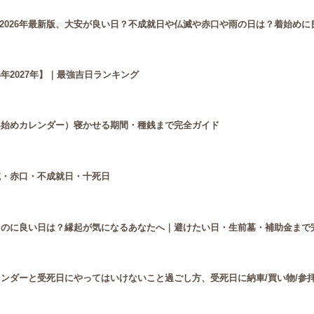
2026年最新版、大安が良い日？不成就日や仏滅や赤口や雨の日は？着始めに
年2027年】｜最強吉日ランキング
使い始めカレンダー）寝かせる期間・種銭まで完全ガイド
滅・赤口・不成就日・十死日
買うのに良い日は？縁起が気になるあなたへ｜避けたい日・生前墓・補助金まで
レンダーと受死日にやってはいけないこと過ごし方、受死日に納車/買い物/参