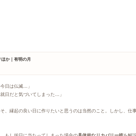
/
ほか｜有明の月
、今日は仏滅…」
成就日だと気づいてしまった…」
こそ、縁起の良い日に作りたいと思うのは当然のこと。しかし、仕
と、もし凶日に当たってしまった場合の
具体的なリカバリー術
を解