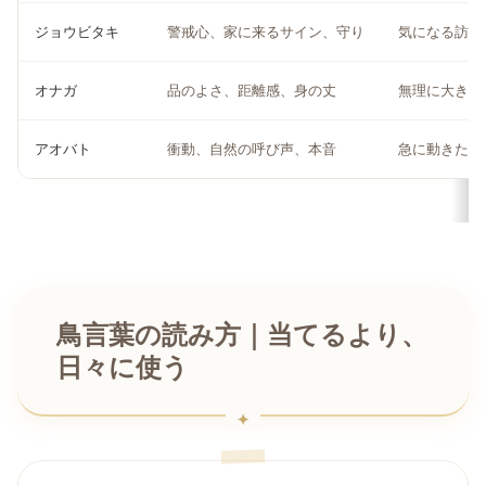
ジョウビタキ
警戒心、家に来るサイン、守り
気になる訪れ
オナガ
品のよさ、距離感、身の丈
無理に大きく
アオバト
衝動、自然の呼び声、本音
急に動きたく
鳥言葉の読み方｜当てるより、
日々に使う