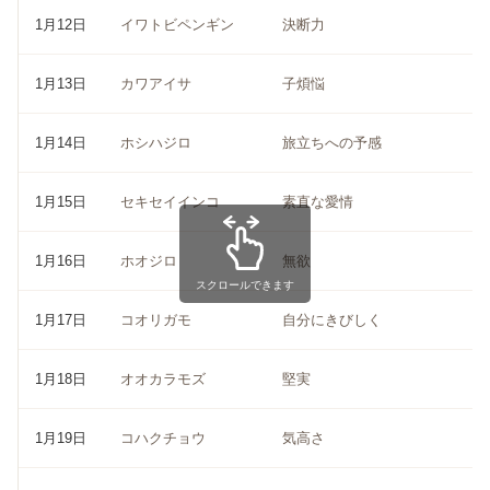
1月12日
イワトビペンギン
決断力
1月13日
カワアイサ
子煩悩
1月14日
ホシハジロ
旅立ちへの予感
1月15日
セキセイインコ
素直な愛情
1月16日
ホオジロ
無欲
スクロールできます
1月17日
コオリガモ
自分にきびしく
1月18日
オオカラモズ
堅実
1月19日
コハクチョウ
気高さ