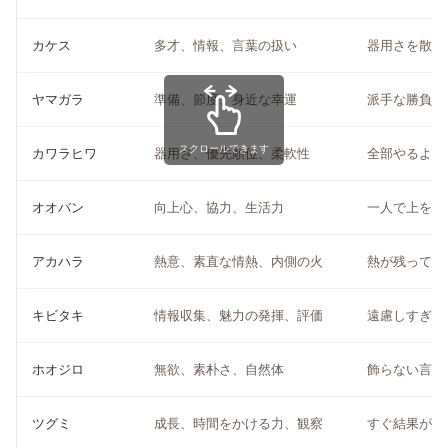
カケス
多才、情報、言葉の扱い
器用さを散ら
ヤマガラ
準備、節度、身近な幸運
派手な勝負よ
スクロールできます
カワラヒワ
器用さ、優先順位、柔軟性
全部やるより
オオバン
向上心、協力、生活力
一人で上を目
アカハラ
熱意、素直な情熱、内側の火
熱が残ってい
キビタキ
情報収集、魅力の発揮、評価
遠慮しすぎず
ホオジロ
無欲、素朴さ、自然体
飾らない言葉
ツグミ
成長、時間をかける力、観察
すぐ結果が出