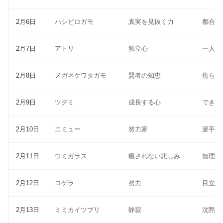
2月6日
ハシビロガモ
真実を見抜く力
都合の
2月7日
アトリ
独立心
一人で
2月8日
メガネケワタガモ
賢者の知恵
焦らず
2月9日
ツグミ
成長する心
できな
2月10日
エミュー
努力家
派手さ
2月11日
ウミガラス
癒されない悲しみ
無理に
2月12日
コゲラ
努力
目立た
2月13日
ミミカイツブリ
静寂
沈黙が