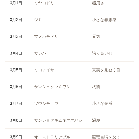
3月1日
ミヤコドリ
器用さ
3月2日
ツミ
小さな罪悪感
3月3日
マメハチドリ
元気
3月4日
サシバ
誇り高い心
3月5日
ミコアイサ
真実を見ぬく目
3月6日
サンショクウミワシ
均衡
3月7日
ソウシチョウ
小さな脅威
3月8日
サンショクキムネオオハシ
温厚
3月9日
オーストラリアヅル
画竜点睛を欠く