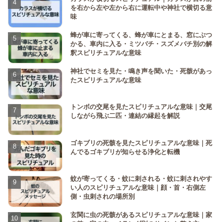
を右から左や左から右に運転中や神社で横切る意
味
蜂が車に寄ってくる、蜂が車にとまる、窓にぶつ
かる、車内に入る・ミツバチ・スズメバチ別の解
釈スピリチュアルな意味
神社でセミを見た・鳴き声を聞いた・死骸があっ
たスピリチュアルな意味
トンボの交尾を見たスピリチュアルな意味｜交尾
しながら飛ぶ二匹・連結の縁起を解説
ゴキブリの死骸を見たスピリチュアルな意味｜死
んでるゴキブリが知らせる浄化と転機
蚊が寄ってくる・蚊に刺される・蚊に刺されやす
い人のスピリチュアルな意味｜顔・首・右側左
側・虫刺されの場所別
玄関に虫の死骸があるスピリチュアルな意味｜家