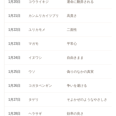
1月20日
コウライキジ
運命に翻弄される
1月21日
カンムリカイツブリ
高貴さ
1月22日
ユリカモメ
二面性
1月23日
マガモ
平常心
1月24日
イヌワシ
自由きまま
1月25日
ウソ
偽りのなかの真実
1月26日
コガタペンギン
争いを避ける
1月27日
タゲリ
そよかぜのようなやさしさ
1月28日
ヘラサギ
効率の良さ