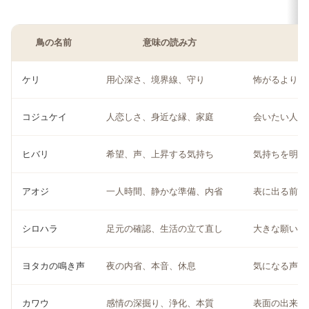
鳥の名前
意味の読み方
ケリ
用心深さ、境界線、守り
怖がるより、
コジュケイ
人恋しさ、身近な縁、家庭
会いたい人を
ヒバリ
希望、声、上昇する気持ち
気持ちを明る
アオジ
一人時間、静かな準備、内省
表に出る前に
シロハラ
足元の確認、生活の立て直し
大きな願いよ
ヨタカの鳴き声
夜の内省、本音、休息
気になる声は
カワウ
感情の深掘り、浄化、本質
表面の出来事