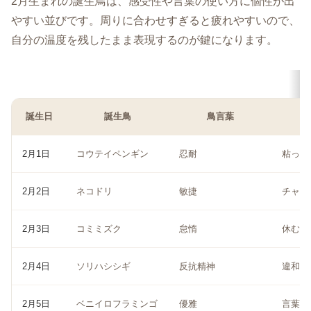
2月生まれの誕生鳥は、感受性や言葉の使い方に個性が出
やすい並びです。周りに合わせすぎると疲れやすいので、
自分の温度を残したまま表現するのが鍵になります。
誕生日
誕生鳥
鳥言葉
2月1日
コウテイペンギン
忍耐
粘った
2月2日
ネコドリ
敏捷
チャン
2月3日
コミミズク
怠惰
休む勇
2月4日
ソリハシシギ
反抗精神
違和感
2月5日
ベニイロフラミンゴ
優雅
言葉を