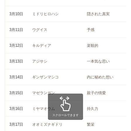
3月10日
ミドリヒロハシ
隠された真実
3月11日
ウグイス
予感
3月12日
キルディア
楽観的
3月13日
アジサシ
一本気な思い
3月14日
ギンザンマシコ
内に秘めた想い
3月15日
マゼランガン
親子の情愛
3月16日
ミヤマオウム
持久力
スクロールできます
3月17日
オオミズナギドリ
繁栄