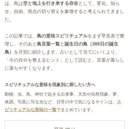
は、鳥は
空と地上を行き来する存在
として、変化、知ら
せ、自由、視点の切り替えを象徴すると考えられてきまし
た。
この記事では、
鳥の意味スピリチュアル
をまず早見表で整
理し、そのあと
鳥言葉一覧
と
誕生日の鳥（366日の誕生
鳥）
を月別に紹介します。占いとして当てにいくより、
「今の自分を整えるヒント」として読むと、言葉が暮らし
に落ちやすくなります。
スピリチュアルな意味を現象別に探したい方へ
動物、虫、鳥、神社で起きる出来事、天気や自然現象、夢、
体調、写真に写る光など、日常の中で気になるサインは、
ス
ピリチュアルな意味の一覧
でまとめています。