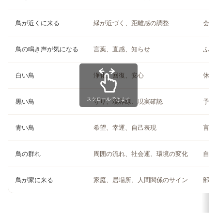
鳥が近くに来る
縁が近づく、距離感の調整
会話
鳥の鳴き声が気になる
言葉、直感、知らせ
ふと
白い鳥
浄化、回復、安心
休息
スクロールできます
黒い鳥
守り、境界線、現実確認
予定
青い鳥
希望、幸運、自己表現
言い
鳥の群れ
周囲の流れ、社会運、環境の変化
自分
鳥が家に来る
家庭、居場所、人間関係のサイン
部屋