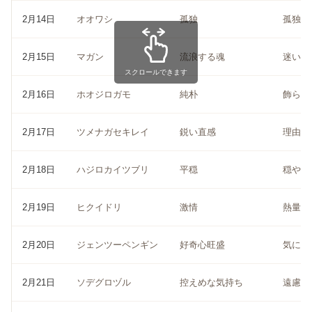
2月14日
オオワシ
孤独
孤独は
2月15日
マガン
流浪する魂
迷いは
スクロールできます
2月16日
ホオジロガモ
純朴
飾らな
2月17日
ツメナガセキレイ
鋭い直感
理由が
2月18日
ハジロカイツブリ
平穏
穏やか
2月19日
ヒクイドリ
激情
熱量は
2月20日
ジェンツーペンギン
好奇心旺盛
気にな
2月21日
ソデグロヅル
控えめな気持ち
遠慮し