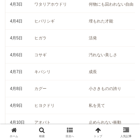
4月3日
ワタリアホウドリ
何物にも囚われない自由
4月4日
ヒバリシギ
埋もれた才能
4月5日
ヒガラ
活発
4月6日
コサギ
汚れない美しさ
4月7日
キバシリ
成長
4月8日
カグー
小さきものの誇り
4月9日
ヒヨクドリ
私を見て
4月10日
アオバト
止められない衝動
ホーム
検索
目次へ
トップ
人気記事
4月11日
ハイイロヒレアシシギ
遠慮する気持ち