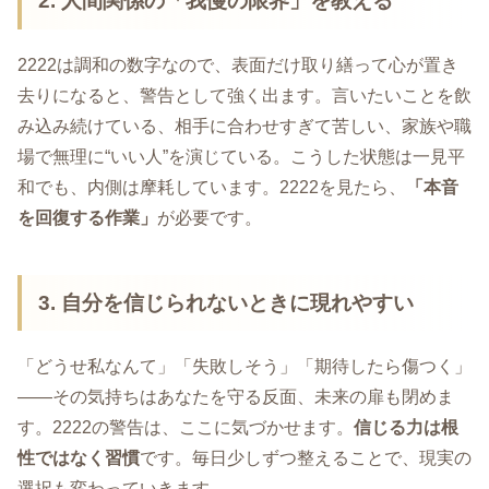
2. 人間関係の「我慢の限界」を教える
2222は調和の数字なので、表面だけ取り繕って心が置き
去りになると、警告として強く出ます。言いたいことを飲
み込み続けている、相手に合わせすぎて苦しい、家族や職
場で無理に“いい人”を演じている。こうした状態は一見平
和でも、内側は摩耗しています。2222を見たら、
「本音
を回復する作業」
が必要です。
3. 自分を信じられないときに現れやすい
「どうせ私なんて」「失敗しそう」「期待したら傷つく」
――その気持ちはあなたを守る反面、未来の扉も閉めま
す。2222の警告は、ここに気づかせます。
信じる力は根
性ではなく習慣
です。毎日少しずつ整えることで、現実の
選択も変わっていきます。