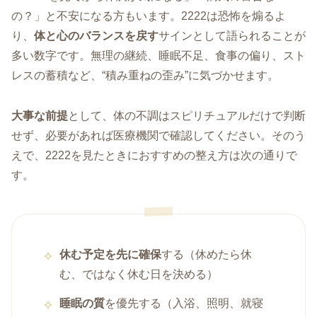
の？」と不安になる方もいます。2222は恐怖を煽るよ
り、
体と心のバランスを戻す
サインとして語られることが
多い数字です。無理の継続、睡眠不足、食事の偏り、スト
レスの蓄積など、“積み重ねの歪み”に気づかせます。
大事な前提
として、体の不調はスピリチュアルだけで判断
せず、必要があれば医療機関で確認してください。そのう
えで、2222を見たときにおすすめの整え方は次の通りで
す。
休む予定を先に確保
する（休めたら休
む、ではなく休む日を決める）
睡眠の質
を優先する（入浴、照明、就寝