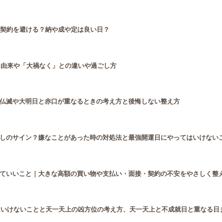
は契約を避ける？納や成や定は良い日？
と由来や「大禍なく」との違いや過ごし方
仏滅や大明日と赤口が重なるときの考え方と後悔しない整え方
しのサイン？嫌なことがあった時の対処法と最強開運日にやってはいけない
ていいこと｜大きな高額の買い物や支払い・面接・契約の不安をやさしく整
てはいけないことと天一天上の凶方位の考え方、天一天上と不成就日と重なる日