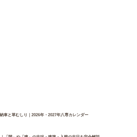
車と草むしり｜2026年・2027年八専カレンダー
付き｜「閉」や「建」の吉凶・建築・入籍の吉日を完全解説