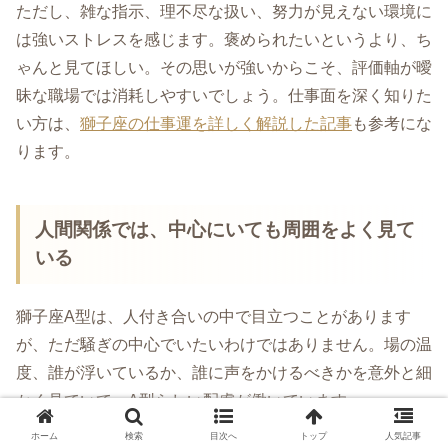
ただし、雑な指示、理不尽な扱い、努力が見えない環境に
は強いストレスを感じます。褒められたいというより、ち
ゃんと見てほしい。その思いが強いからこそ、評価軸が曖
昧な職場では消耗しやすいでしょう。仕事面を深く知りた
い方は、
獅子座の仕事運を詳しく解説した記事
も参考にな
ります。
人間関係では、中心にいても周囲をよく見て
いる
獅子座A型は、人付き合いの中で目立つことがあります
が、ただ騒ぎの中心でいたいわけではありません。場の温
度、誰が浮いているか、誰に声をかけるべきかを意外と細
かく見ていて、A型らしい配慮が働いています。
ホーム
検索
目次へ
トップ
人気記事