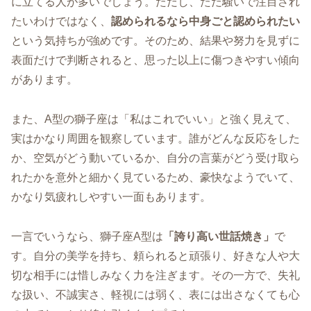
に立てる人が多いでしょう。ただし、ただ騒いで注目され
たいわけではなく、
認められるなら中身ごと認められたい
という気持ちが強めです。そのため、結果や努力を見ずに
表面だけで判断されると、思った以上に傷つきやすい傾向
があります。
また、A型の獅子座は「私はこれでいい」と強く見えて、
実はかなり周囲を観察しています。誰がどんな反応をした
か、空気がどう動いているか、自分の言葉がどう受け取ら
れたかを意外と細かく見ているため、豪快なようでいて、
かなり気疲れしやすい一面もあります。
一言でいうなら、獅子座A型は
「誇り高い世話焼き」
で
す。自分の美学を持ち、頼られると頑張り、好きな人や大
切な相手には惜しみなく力を注ぎます。その一方で、失礼
な扱い、不誠実さ、軽視には弱く、表には出さなくても心