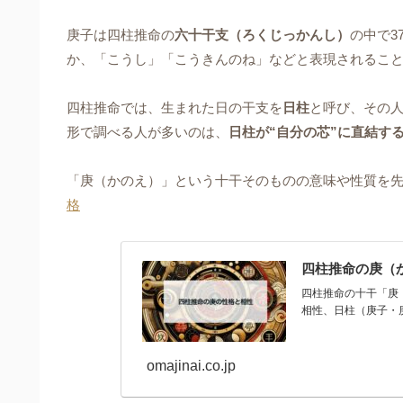
庚子は四柱推命の
六十干支（ろくじっかんし）
の中で3
か、「こうし」「こうきんのね」などと表現されるこ
四柱推命では、生まれた日の干支を
日柱
と呼び、その人
形で調べる人が多いのは、
日柱が“自分の芯”に直結す
「庚（かのえ）」という十干そのものの意味や性質を
格
四柱推命の庚（
四柱推命の十干「庚
相性、日柱（庚子・
omajinai.co.jp