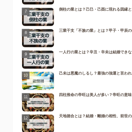
倒柱の業とは？己巳・己酉に現れる因縁と
三業干支「不族の業」とは？甲子・甲辰の
一人行の業とは？辛丑・辛未は結婚できな
己未は悪魔のしるし？最強の強運と言われ
四柱推命の帝旺は美人が多い？帝旺の意味
天地徳合とは？結婚・離婚の相性、前世の