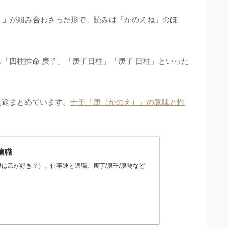
）」
が組み合わさった形で、読みは「かのえね」のほ
「四柱推命 庚子」「庚子日柱」「庚子 日柱」といった
別途まとめています。
十干「庚（かのえ）」の意味と性
適職
は乙が好き？）、仕事運と適職、庚丁/庚壬/庚癸など