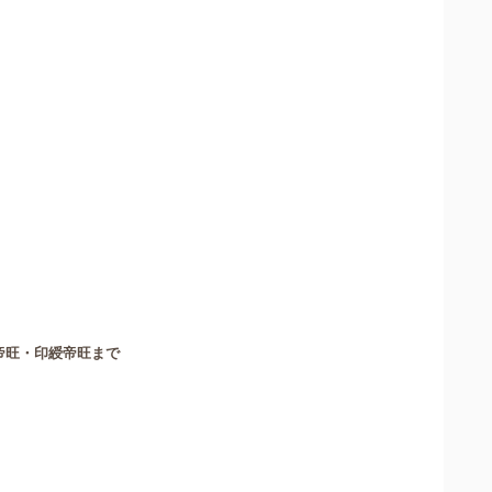
帝旺・印綬帝旺まで