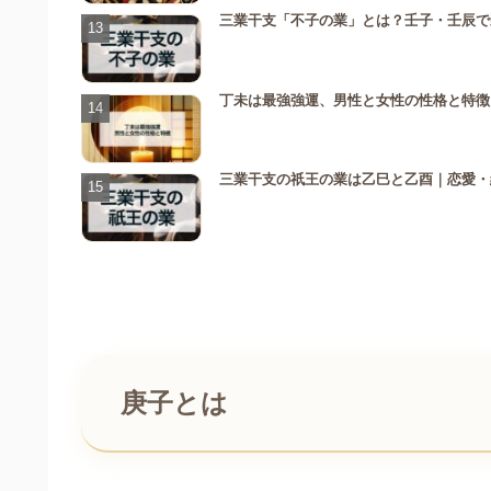
三業干支「不子の業」とは？壬子・壬辰で
丁未は最強強運、男性と女性の性格と特徴
三業干支の祇王の業は乙巳と乙酉｜恋愛・
庚子とは