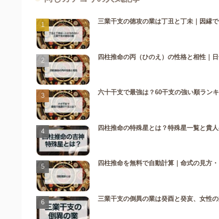
三業干支の徳攻の業は丁丑と丁未｜因縁で
四柱推命の丙（ひのえ）の性格と相性｜日
六十干支で最強は？60干支の強い順ラン
四柱推命の特殊星とは？特殊星一覧と貴人
四柱推命を無料で自動計算｜命式の見方・
三業干支の倒異の業は癸酉と癸亥、女性の