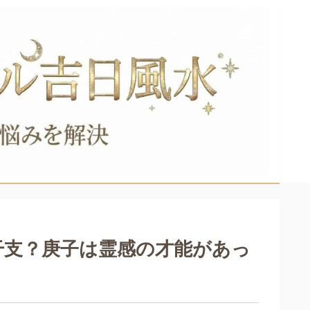
干支？庚子は霊感の才能があっ