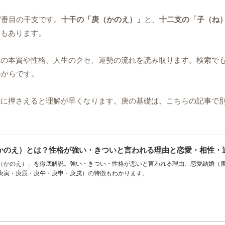
7番目の干支です。
十干の「庚（かのえ）」
と、
十二支の「子（ね
ともあります。
の本質や性格、人生のクセ、運勢の流れを読み取ります。検索でも
る
からです。
先に押さえると理解が早くなります。庚の基礎は、こちらの記事で
かのえ）とは？性格が強い・きついと言われる理由と恋愛・相性・
（かのえ）」を徹底解説。強い・きつい・性格が悪いと言われる理由、恋愛結婚（庚
庚寅・庚辰・庚午・庚申・庚戌）の特徴もわかります。