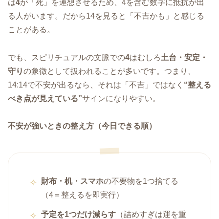
は
4
が「死」を連想させるため、4を含む数字に抵抗が出
る人がいます。だから14を見ると「不吉かも」と感じる
ことがある。
でも、スピリチュアルの文脈での
4
はむしろ
土台・安定・
守り
の象徴として扱われることが多いです。つまり、
14:14で不安が出るなら、それは「不吉」ではなく
“整える
べき点が見えている”
サインになりやすい。
不安が強いときの整え方（今日できる順）
財布・机・スマホ
の不要物を1つ捨てる
（4＝整えるを即実行）
予定を1つだけ減らす
（詰めすぎは運を重