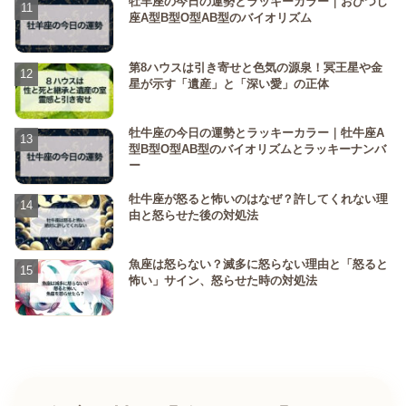
牡羊座の今日の運勢とラッキーカラー｜おひつじ
座A型B型O型AB型のバイオリズム
第8ハウスは引き寄せと色気の源泉！冥王星や金
星が示す「遺産」と「深い愛」の正体
牡牛座の今日の運勢とラッキーカラー｜牡牛座A
型B型O型AB型のバイオリズムとラッキーナンバ
ー
牡牛座が怒ると怖いのはなぜ？許してくれない理
由と怒らせた後の対処法
魚座は怒らない？滅多に怒らない理由と「怒ると
怖い」サイン、怒らせた時の対処法