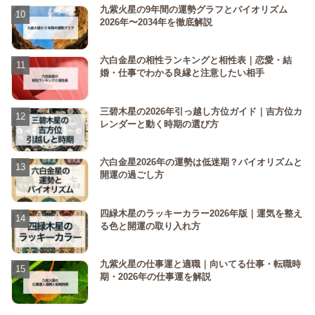
九紫火星の9年間の運勢グラフとバイオリズム
2026年〜2034年を徹底解説
六白金星の相性ランキングと相性表｜恋愛・結
婚・仕事でわかる良縁と注意したい相手
三碧木星の2026年引っ越し方位ガイド｜吉方位カ
レンダーと動く時期の選び方
六白金星2026年の運勢は低迷期？バイオリズムと
開運の過ごし方
四緑木星のラッキーカラー2026年版｜運気を整え
る色と開運の取り入れ方
九紫火星の仕事運と適職｜向いてる仕事・転職時
期・2026年の仕事運を解説