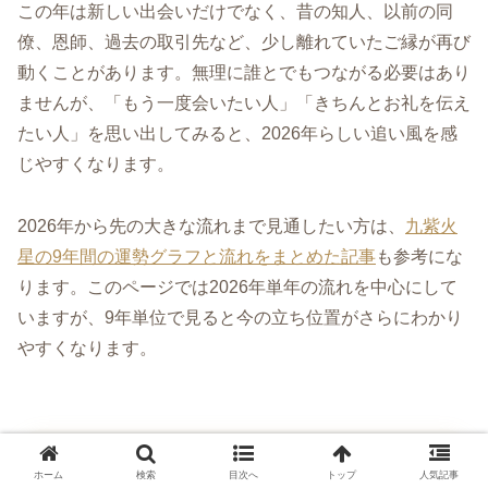
この年は新しい出会いだけでなく、昔の知人、以前の同
僚、恩師、過去の取引先など、少し離れていたご縁が再び
動くことがあります。無理に誰とでもつながる必要はあり
ませんが、「もう一度会いたい人」「きちんとお礼を伝え
たい人」を思い出してみると、2026年らしい追い風を感
じやすくなります。
2026年から先の大きな流れまで見通したい方は、
九紫火
星の9年間の運勢グラフと流れをまとめた記事
も参考にな
ります。このページでは2026年単年の流れを中心にして
いますが、9年単位で見ると今の立ち位置がさらにわかり
やすくなります。
九紫火星の2026年運勢Q&A
ホーム
検索
目次へ
トップ
人気記事