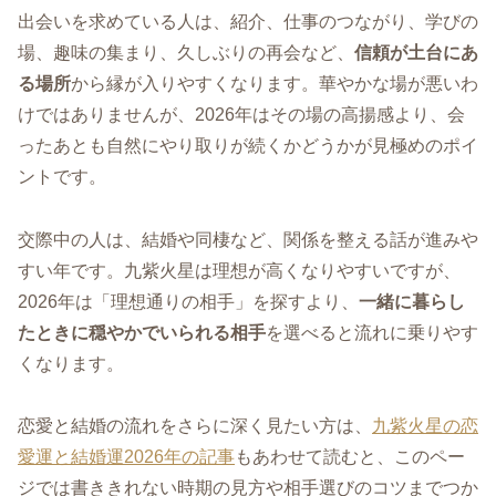
出会いを求めている人は、紹介、仕事のつながり、学びの
場、趣味の集まり、久しぶりの再会など、
信頼が土台にあ
る場所
から縁が入りやすくなります。華やかな場が悪いわ
けではありませんが、2026年はその場の高揚感より、会
ったあとも自然にやり取りが続くかどうかが見極めのポイ
ントです。
交際中の人は、結婚や同棲など、関係を整える話が進みや
すい年です。九紫火星は理想が高くなりやすいですが、
2026年は「理想通りの相手」を探すより、
一緒に暮らし
たときに穏やかでいられる相手
を選べると流れに乗りやす
くなります。
恋愛と結婚の流れをさらに深く見たい方は、
九紫火星の恋
愛運と結婚運2026年の記事
もあわせて読むと、このペー
ジでは書ききれない時期の見方や相手選びのコツまでつか