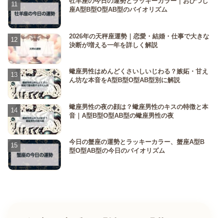
牡羊座の今日の運勢とラッキーカラー｜おひつじ
座A型B型O型AB型のバイオリズム
2026年の天秤座運勢｜恋愛・結婚・仕事で大きな
決断が増える一年を詳しく解説
蠍座男性はめんどくさいしいじわる？嫉妬・甘え
ん坊な本音をA型B型O型AB型別に解説
蠍座男性の夜の顔は？蠍座男性のキスの特徴と本
音｜A型B型O型AB型の蠍座男性の夜
今日の蟹座の運勢とラッキーカラー、蟹座A型B
型O型AB型の今日のバイオリズム