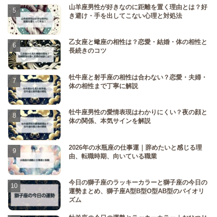
山羊座男性が好きなのに距離を置く理由とは？好
き避け・手を出してこない心理と対処法
乙女座と蠍座の相性は？恋愛・結婚・体の相性と
長続きのコツ
牡牛座と射手座の相性は合わない？恋愛・夫婦・
体の相性まで丁寧に解説
牡牛座男性の愛情表現はわかりにくい？夜の顔と
体の関係、本気サインを解説
2026年の水瓶座の仕事運｜辞めたいと感じる理
由、転職時期、向いている職業
今日の獅子座のラッキーカラーと獅子座の今日の
運勢まとめ、獅子座A型B型O型AB型のバイオリ
ズム