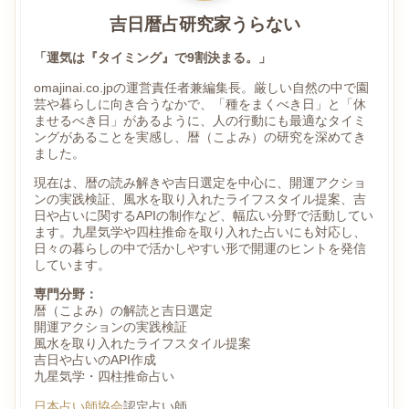
吉日暦占研究家うらない
「運気は『タイミング』で9割決まる。」
omajinai.co.jpの運営責任者兼編集長。厳しい自然の中で園
芸や暮らしに向き合うなかで、「種をまくべき日」と「休
ませるべき日」があるように、人の行動にも最適なタイミ
ングがあることを実感し、暦（こよみ）の研究を深めてき
ました。
現在は、暦の読み解きや吉日選定を中心に、開運アクショ
ンの実践検証、風水を取り入れたライフスタイル提案、吉
日や占いに関するAPIの制作など、幅広い分野で活動してい
ます。九星気学や四柱推命を取り入れた占いにも対応し、
日々の暮らしの中で活かしやすい形で開運のヒントを発信
しています。
専門分野：
暦（こよみ）の解読と吉日選定
開運アクションの実践検証
風水を取り入れたライフスタイル提案
吉日や占いのAPI作成
九星気学・四柱推命占い
日本占い師協会
認定占い師