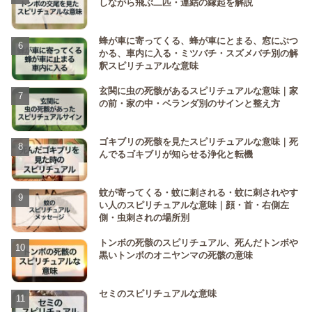
しながら飛ぶ二匹・連結の縁起を解説
蜂が車に寄ってくる、蜂が車にとまる、窓にぶつ
かる、車内に入る・ミツバチ・スズメバチ別の解
釈スピリチュアルな意味
玄関に虫の死骸があるスピリチュアルな意味｜家
の前・家の中・ベランダ別のサインと整え方
ゴキブリの死骸を見たスピリチュアルな意味｜死
んでるゴキブリが知らせる浄化と転機
蚊が寄ってくる・蚊に刺される・蚊に刺されやす
い人のスピリチュアルな意味｜顔・首・右側左
側・虫刺されの場所別
トンボの死骸のスピリチュアル、死んだトンボや
黒いトンボのオニヤンマの死骸の意味
セミのスピリチュアルな意味