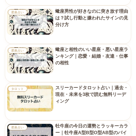
蠍座男性が好きなのに突き放す理由
星座占い
は？試し行動と嫌われたサインの見
分け方
蠍座と相性のいい星座・悪い星座ラ
星座占い
ンキング｜恋愛・結婚・友達・仕事
の相性
スリーカードタロット占い｜過去・
タロット
現在・未来を3枚で読む無料リーデ
ィング
牡牛座の今日の運勢とラッキーカラ
星座占い
ー｜牡牛座A型B型O型AB型のバイ