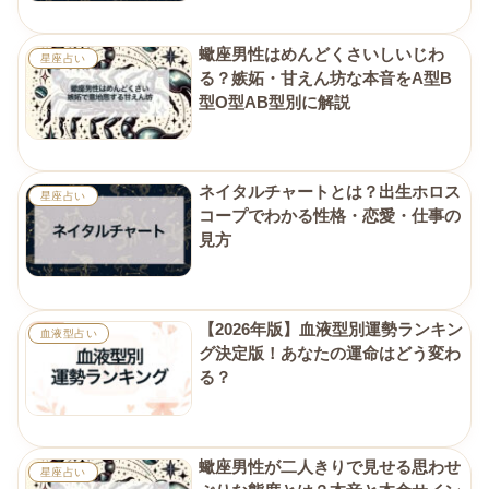
蠍座男性はめんどくさいしいじわ
星座占い
る？嫉妬・甘えん坊な本音をA型B
型O型AB型別に解説
ネイタルチャートとは？出生ホロス
星座占い
コープでわかる性格・恋愛・仕事の
見方
【2026年版】血液型別運勢ランキン
血液型占い
グ決定版！あなたの運命はどう変わ
る？
蠍座男性が二人きりで見せる思わせ
星座占い