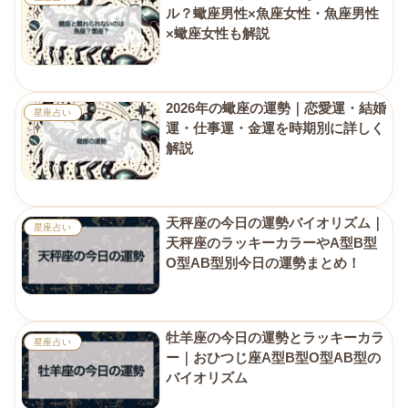
ル？蠍座男性×魚座女性・魚座男性
×蠍座女性も解説
2026年の蠍座の運勢｜恋愛運・結婚
星座占い
運・仕事運・金運を時期別に詳しく
解説
天秤座の今日の運勢バイオリズム｜
星座占い
天秤座のラッキーカラーやA型B型
O型AB型別今日の運勢まとめ！
牡羊座の今日の運勢とラッキーカラ
星座占い
ー｜おひつじ座A型B型O型AB型の
バイオリズム