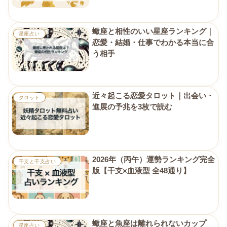
蠍座と相性のいい星座ランキング｜
星座占い
恋愛・結婚・仕事でわかる本当に合
う相手
近々起こる恋愛タロット｜出会い・
タロット
進展の予兆を3枚で読む
2026年（丙午）運勢ランキング完全
干支と干支占い
版【干支×血液型 全48通り】
蠍座と魚座は離れられないカップ
星座占い