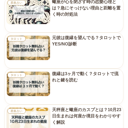
蠍座が心を閉ざす時の恋愛心理と
星座占い
は？急にそっけない理由と距離を置
く時の対処法
元彼は復縁を望んでる？タロットで
タロット
YES/NO診断
復縁は3ヶ月で動く？タロットで流
タロット
れと鍵を読む
天秤座と蠍座のカスプとは？10月23
星座占い
日生まれは何座か境目をわかりやす
く解説