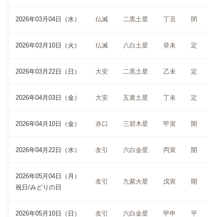
2026年03月04日（水）
仏滅
二黒土星
丁丑
閉
2026年03月10日（火）
仏滅
八白土星
癸未
定
2026年03月22日（日）
大安
二黒土星
乙未
定
2026年04月03日（金）
大安
五黄土星
丁未
定
2026年04月10日（金）
赤口
三碧木星
甲寅
開
2026年04月22日（水）
友引
六白金星
丙寅
開
2026年05月04日（月）
友引
九紫火星
戊寅
開
祝日/みどりの日
2026年05月10日（日）
友引
六白金星
甲申
平