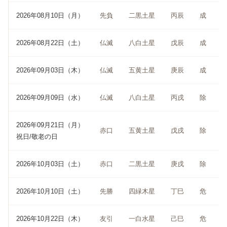
2026年08月10日（月）
先負
二黒土星
丙辰
成
2026年08月22日（土）
仏滅
八白土星
戊辰
成
2026年09月03日（木）
仏滅
五黄土星
庚辰
成
2026年09月09日（水）
仏滅
八白土星
丙戌
除
2026年09月21日（月）
赤口
五黄土星
戊戌
除
祝日/敬老の日
2026年10月03日（土）
赤口
二黒土星
庚戌
除
2026年10月10日（土）
先勝
四緑木星
丁巳
危
2026年10月22日（木）
友引
一白水星
己巳
危