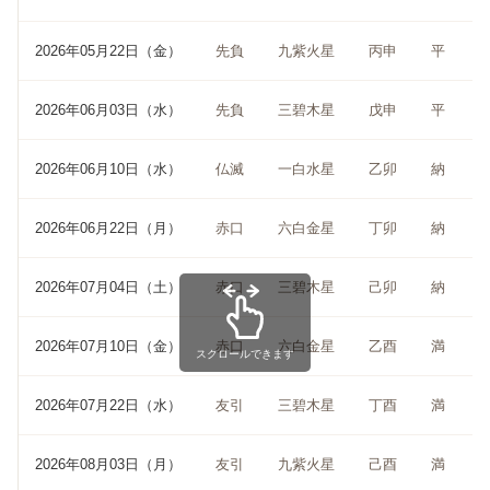
2026年05月22日（金）
先負
九紫火星
丙申
平
2026年06月03日（水）
先負
三碧木星
戊申
平
2026年06月10日（水）
仏滅
一白水星
乙卯
納
2026年06月22日（月）
赤口
六白金星
丁卯
納
2026年07月04日（土）
赤口
三碧木星
己卯
納
2026年07月10日（金）
赤口
六白金星
乙酉
満
スクロールできます
2026年07月22日（水）
友引
三碧木星
丁酉
満
2026年08月03日（月）
友引
九紫火星
己酉
満