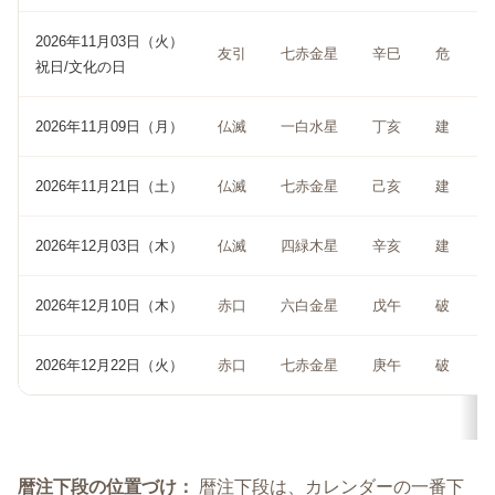
2026年11月03日（火）
友引
七赤金星
辛巳
危
祝日/文化の日
2026年11月09日（月）
仏滅
一白水星
丁亥
建
2026年11月21日（土）
仏滅
七赤金星
己亥
建
2026年12月03日（木）
仏滅
四緑木星
辛亥
建
2026年12月10日（木）
赤口
六白金星
戊午
破
2026年12月22日（火）
赤口
七赤金星
庚午
破
暦注下段の位置づけ：
暦注下段は、カレンダーの一番下