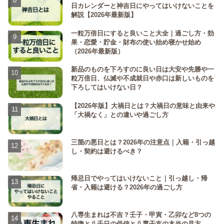
日カレンダーと神吉日にやってはいけないことを
解説【2026年最新版】
一粒万倍日にすると良いこと大全｜過ごし方・効
果・恋愛・貯金・財布の使い始め寝かせ始め
（2026年最新版）
新品のものを下ろすのに良い日は大安や先勝や一
粒万倍日、仏滅や不成就日や赤口は新しいものを
下ろしてはいけない日？
【2026年版】大禍日とは？大禍日の意味と由来や
「大禍なく」との違いや過ごし方
三箇の悪日とは？2026年の注意点｜入籍・引っ越
し・契約は避けるべき？
帰忌日でやってはいけないこと｜引っ越し・帰
省・入籍は避ける？2026年の過ごし方
八専生まれは不吉？壬子・甲寅・乙卯など8つの
特徴と八千日の俗信と八専干支の本当の見方