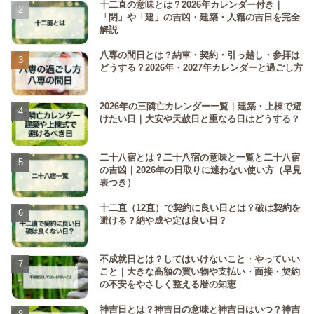
十二直の意味とは？2026年カレンダー付き｜
「閉」や「建」の吉凶・建築・入籍の吉日を完全
解説
八専の間日とは？納車・契約・引っ越し・参拝は
どうする？2026年・2027年カレンダーと過ごし方
2026年の三隣亡カレンダー一覧｜建築・上棟で避
けたい日｜大安や天赦日と重なる日はどうする？
二十八宿とは？二十八宿の意味と一覧と二十八宿
の吉凶｜2026年の日取りに迷わない使い方（早見
表つき）
十二直（12直）で契約に良い日とは？破は契約を
避ける？納や成や定は良い日？
不成就日とは？してはいけないこと・やっていい
こと｜大きな高額の買い物や支払い・面接・契約
の不安をやさしく整える暦の知恵
神吉日とは？神吉日の意味と神吉日はいつ？神吉