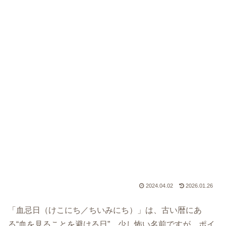
2024.04.02
2026.01.26
「血忌日（けこにち／ちいみにち）」は、古い暦にあ
る“血を見ることを避ける日”。少し怖い名前ですが、ポイ