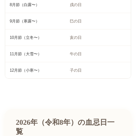
8月節（白露〜）
戌の日
9月節（寒露〜）
巳の日
10月節（立冬〜）
亥の日
11月節（大雪〜）
午の日
12月節（小寒〜）
子の日
2026年（令和8年）の血忌日一
覧