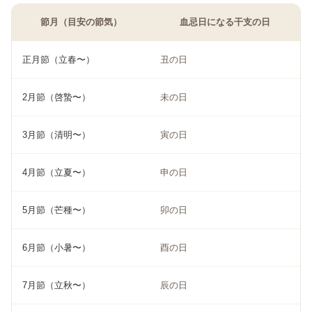
節月（目安の節気）
血忌日になる干支の日
正月節（立春〜）
丑の日
2月節（啓蟄〜）
未の日
3月節（清明〜）
寅の日
4月節（立夏〜）
申の日
5月節（芒種〜）
卯の日
6月節（小暑〜）
酉の日
7月節（立秋〜）
辰の日