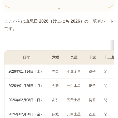
ここからは
血忌日 2026（けこにち 2026）
の一覧表パート
です。
日付
六曜
九星
干支
十二直
2026年01月14日（水）
赤口
七赤金星
戊子
閉
2026年01月26日（月）
先勝
一白水星
庚子
閉
2026年02月08日（日）
友引
五黄土星
癸丑
閉
2026年02月20日（金）
仏滅
八白土星
乙丑
閉