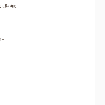
える暦の知恵
】
日？