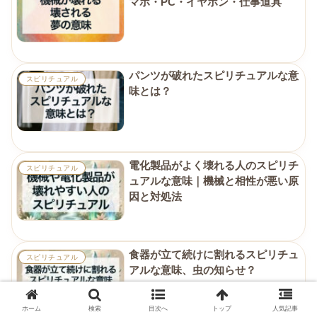
マホ・PC・イヤホン・仕事道具
パンツが破れたスピリチュアルな意
スピリチュアル
味とは？
電化製品がよく壊れる人のスピリチ
スピリチュアル
ュアルな意味｜機械と相性が悪い原
因と対処法
食器が立て続けに割れるスピリチュ
スピリチュアル
アルな意味、虫の知らせ？
ホーム
検索
目次へ
トップ
人気記事