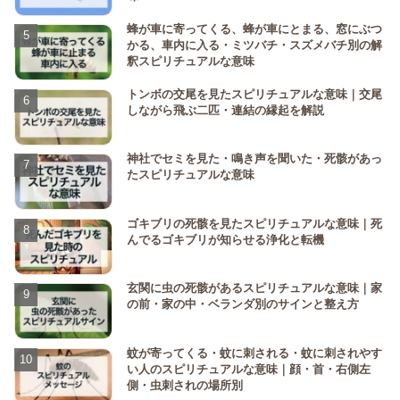
蜂が車に寄ってくる、蜂が車にとまる、窓にぶつ
かる、車内に入る・ミツバチ・スズメバチ別の解
釈スピリチュアルな意味
トンボの交尾を見たスピリチュアルな意味｜交尾
しながら飛ぶ二匹・連結の縁起を解説
神社でセミを見た・鳴き声を聞いた・死骸があっ
たスピリチュアルな意味
ゴキブリの死骸を見たスピリチュアルな意味｜死
んでるゴキブリが知らせる浄化と転機
玄関に虫の死骸があるスピリチュアルな意味｜家
の前・家の中・ベランダ別のサインと整え方
蚊が寄ってくる・蚊に刺される・蚊に刺されやす
い人のスピリチュアルな意味｜顔・首・右側左
側・虫刺されの場所別